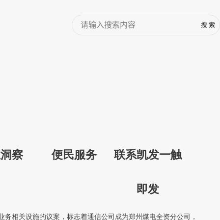
业洞察
便民服务
联系凯发一触
即发
讯业务相关设施的议案，标志着通信公司成为郑州煤电全资分公司，