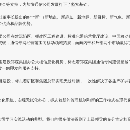
题
资金等支持，为加快通信公司发展打下了坚实基础。
杜董事长提出的8个“新”（新地点、新起点、新地标、新目标、新气象、
报
位优势和品牌优势。
公司在建沉陷区、棚改区工程建设、标准化通信营业厅建设、中国移动
道
突破，通信专网经营范围向移动领域拓展，面向内部和外部两个市场赢得
装备建设郑煤集团办公大楼信息化机房，标志着郑煤集团通信专网建设超越
发一触即发的服务支持。
建设，标志着矿区和集团总部实现无缝对接，一次性解决了各生产矿井
化系统，实现无纸化办公，标志着新的管理机制和新的工作模式在现代
司学习实践活动的典型。我们的很多做法得到了上级领导的充分肯定和