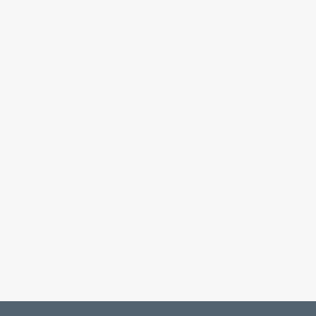
题
报
道