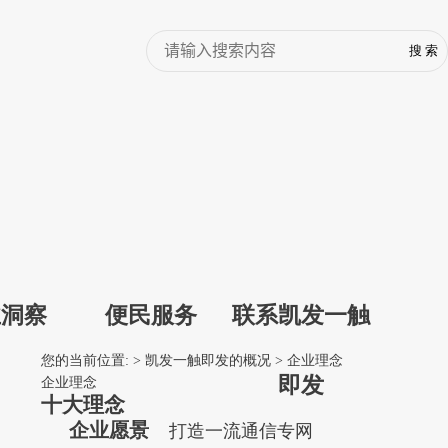
业洞察
便民服务
联系凯发一触
您的当前位置: >
凯发一触即发的概况
>
企业理念
即发
企业理念
十大理念
企业愿景
打造一流通信专网