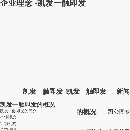
企业理念 -凯发一触即发
凯发一触即发
凯发一触即发
新闻
凯发一触即发的概况
的概况
凯
公
图
凯发一触即发的简介
企业理念
组织机构