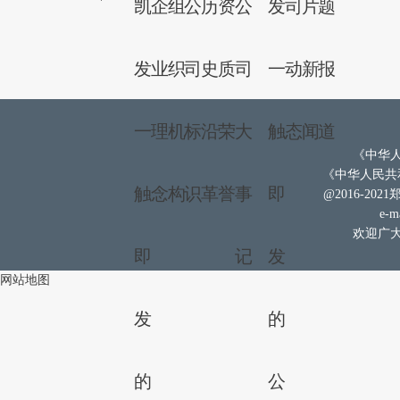
凯
企
组
公
历
资
公
发
司
片
题
发
业
织
司
史
质
司
一
动
新
报
一
理
机
标
沿
荣
大
触
态
闻
道
《中华人
《中华人民共和
触
念
构
识
革
誉
事
即
@2016-202
e-ma
欢迎广大
即
记
发
网站地图
发
的
的
公