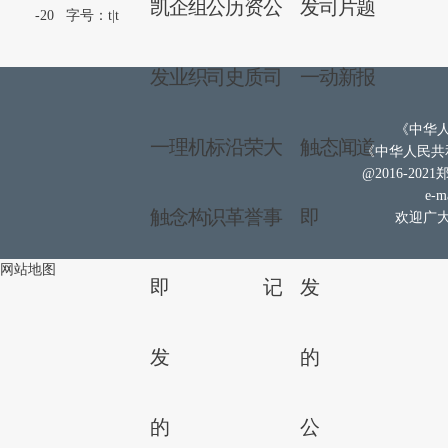
凯
企
组
公
历
资
公
发
司
片
题
-20
字号：
t
|
t
发
业
织
司
史
质
司
一
动
新
报
《中华人
一
理
机
标
沿
荣
大
触
态
闻
道
《中华人民共和
@2016-202
e-ma
触
念
构
识
革
誉
事
即
欢迎广大
网站地图
即
记
发
发
的
的
公