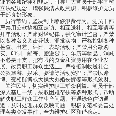
业的各项纪律和规定，引导广大党员干部牢固树
立法纪观念，增强廉洁从政意识，积极维护党员
干部良好形象。
厉行节约，坚决制止奢侈浪费行为。党员干部
严禁用公款搞相互走访、相互送礼、相互宴请等
拜年活动；严肃财经纪律，强化审计监督，严禁
以各种名义突击花钱、滥发实物；严格控制各种
检查、出差、评比、表彰活动；严禁用公款购
买、印制、邮寄、赠送贺卡、年历等物品，消减
不必要开支，把有限的资金和资源用在企业发
展、改善职工群众生活上。严格抵制收送礼金、
公款旅游、娱乐、宴请等活动安排；严禁以赌
博、变相赌博或大操大办婚丧嫁娶等形式敛财。
关注民生，切实维护职工群众利益。党员干部
深入基层一线，采取困难帮扶等多种形式，帮助
解决职工群众工作生产问题。开通绿色信访通
道，及时处理群众反映问题，积极防范和妥善处
理各类突发事件，全力维护矿区和谐稳定。