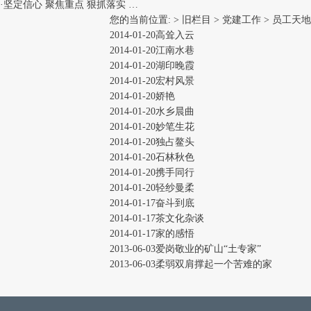
·
坚定信心 聚焦重点 狠抓落实 …
您的当前位置: >
旧栏目
>
党建工作
>
员工天地
2014-01-20
高耸入云
2014-01-20
江南水巷
2014-01-20
湖印晚霞
2014-01-20
宏村风景
2014-01-20
娇艳
2014-01-20
水乡晨曲
2014-01-20
妙笔生花
2014-01-20
独占鳌头
2014-01-20
石林秋色
2014-01-20
携手同行
2014-01-20
轻纱曼柔
2014-01-17
奋斗到底
2014-01-17
茶文化杂谈
2014-01-17
家的感悟
2013-06-03
爱岗敬业的矿山“土专家”
2013-06-03
柔弱双肩撑起一个苦难的家