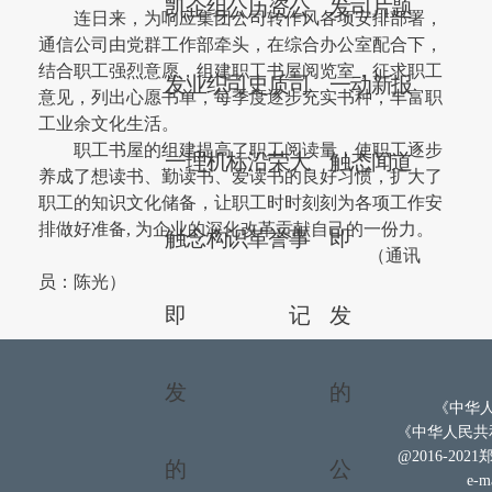
凯
企
组
公
历
资
公
发
司
片
题
连日来，为响应集团公司转作风各项安排部署，
通信公司由党群工作部牵头，在综合办公室配合下，
结合职工强烈意愿，组建职工书屋阅览室，征求职工
发
业
织
司
史
质
司
一
动
新
报
意见，列出心愿书单，每季度逐步充实书种，丰富职
工业余文化生活。
职工书屋的组建提高了职工阅读量，使职工逐步
一
理
机
标
沿
荣
大
触
态
闻
道
养成了想读书、勤读书、爱读书的良好习惯，扩大了
职工的知识文化储备，让职工时时刻刻为各项工作安
排做好准备
,
为企业的深化改革贡献自己的一份力。
触
念
构
识
革
誉
事
即
（通讯
员：陈光）
即
记
发
发
的
《中华人
《中华人民共和
@2016-202
的
公
e-ma