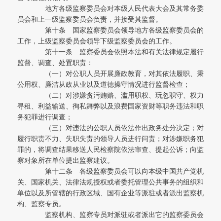
地方各级监察委员会对本级人民代表大会及其常务委
员会和上一级监察委员会负责，并接受其监督。
第十条 国家监察委员会领导地方各级监察委员会的
工作，上级监察委员会领导下级监察委员会的工作。
第十一条 监察委员会依照本法和有关法律规定履行
监督、调查、处置职责：
（一）对公职人员开展廉政教育，对其依法履职、秉
公用权、廉洁从政从业以及道德操守情况进行监督检查；
（二）对涉嫌贪污贿赂、滥用职权、玩忽职守、权力
寻租、利益输送、徇私舞弊以及浪费国家资财等职务违法和职
务犯罪进行调查；
（三）对违法的公职人员依法作出政务处分决定；对
履行职责不力、失职失责的领导人员进行问责；对涉嫌职务犯
罪的，将调查结果移送人民检察院依法审查、提起公诉；向监
察对象所在单位提出监察建议。
第十二条 各级监察委员会可以向本级中国共产党机
关、国家机关、法律法规授权或者委托管理公共事务的组织和
单位以及所管辖的行政区域、国有企业等派驻或者派出监察机
构、监察专员。
监察机构、监察专员对派驻或者派出它的监察委员会