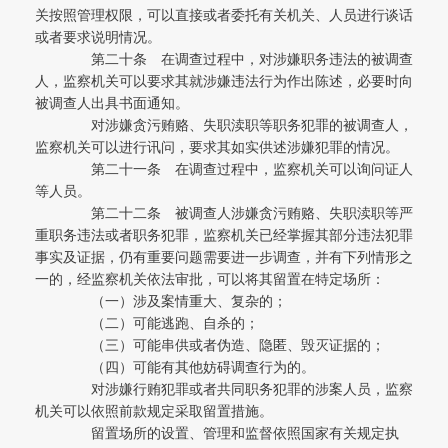
关按照管理权限，可以直接或者委托有关机关、人员进行谈话
或者要求说明情况。
第二十条 在调查过程中，对涉嫌职务违法的被调查
人，监察机关可以要求其就涉嫌违法行为作出陈述，必要时向
被调查人出具书面通知。
对涉嫌贪污贿赂、失职渎职等职务犯罪的被调查人，
监察机关可以进行讯问，要求其如实供述涉嫌犯罪的情况。
第二十一条 在调查过程中，监察机关可以询问证人
等人员。
第二十二条 被调查人涉嫌贪污贿赂、失职渎职等严
重职务违法或者职务犯罪，监察机关已经掌握其部分违法犯罪
事实及证据，仍有重要问题需要进一步调查，并有下列情形之
一的，经监察机关依法审批，可以将其留置在特定场所：
（一）涉及案情重大、复杂的；
（二）可能逃跑、自杀的；
（三）可能串供或者伪造、隐匿、毁灭证据的；
（四）可能有其他妨碍调查行为的。
对涉嫌行贿犯罪或者共同职务犯罪的涉案人员，监察
机关可以依照前款规定采取留置措施。
留置场所的设置、管理和监督依照国家有关规定执