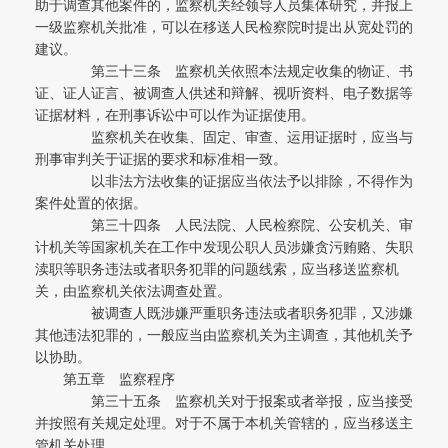
助于调查其他案件的，监察机关经领导人员集体研究，并报上
一级监察机关批准，可以在移送人民检察院时提出从宽处罚的
建议。
第三十三条 监察机关依照本法规定收集的物证、书
证、证人证言、被调查人供述和辩解、视听资料、电子数据等
证据材料，在刑事诉讼中可以作为证据使用。
监察机关在收集、固定、审查、运用证据时，应当与
刑事审判关于证据的要求和标准相一致。
以非法方法收集的证据应当依法予以排除，不得作为
案件处置的依据。
第三十四条 人民法院、人民检察院、公安机关、审
计机关等国家机关在工作中发现公职人员涉嫌贪污贿赂、失职
渎职等职务违法或者职务犯罪的问题线索，应当移送监察机
关，由监察机关依法调查处置。
被调查人既涉嫌严重职务违法或者职务犯罪，又涉嫌
其他违法犯罪的，一般应当由监察机关为主调查，其他机关予
以协助。
第五章 监察程序
第三十五条 监察机关对于报案或者举报，应当接受
并按照有关规定处理。对于不属于本机关管辖的，应当移送主
管机关处理。