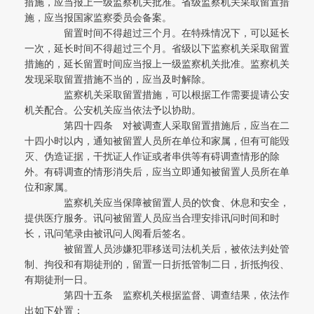
措施，应当报上一级监察机关批准。省级监察机关采取留置措
施，应当报国家监察委员会备案。
留置时间不得超过三个月。在特殊情况下，可以延长
一次，延长时间不得超过三个月。省级以下监察机关采取留置
措施的，延长留置时间应当报上一级监察机关批准。监察机关
发现采取留置措施不当的，应当及时解除。
监察机关采取留置措施，可以根据工作需要提请公安
机关配合。公安机关应当依法予以协助。
第四十四条 对被调查人采取留置措施后，应当在二
十四小时以内，通知被留置人员所在单位和家属，但有可能毁
灭、伪造证据，干扰证人作证或者串供等有碍调查情形的除
外。有碍调查的情形消失后，应当立即通知被留置人员所在单
位和家属。
监察机关应当保障被留置人员的饮食、休息和安全，
提供医疗服务。讯问被留置人员应当合理安排讯问时间和时
长，讯问笔录由被讯问人阅看后签名。
被留置人员涉嫌犯罪移送司法机关后，被依法判处管
制、拘役和有期徒刑的，留置一日折抵管制二日，折抵拘役、
有期徒刑一日。
第四十五条 监察机关根据监督、调查结果，依法作
出如下处置：