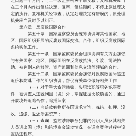
之日起一个月内，向上一级监察机关申请复核，复核机关应当
在二个月内作出复核决定。复审、复核期间，不停止原处理决
定的执行。复核机关经审查，认定处理决定有错误的，原处理
机关应当及时予以纠正。
第六章 反腐败国际合作
第五十条 国家监察委员会统筹协调与其他国家、地
区、国际组织开展的反腐败国际交流、合作，组织反腐败国际
条约实施工作。
第五十一条 国家监察委员会组织协调有关方面加强
与有关国家、地区、国际组织在反腐败执法、引渡、司法协
助、被判刑人的移管、资产追回和信息交流等领域的合作。
第五十二条 国家监察委员会加强对反腐败国际追逃
追赃和防逃工作的组织协调，督促有关单位做好相关工作：
（一）对于重大贪污贿赂、失职渎职等职务犯罪案
件，被调查人逃匿到国（境）外，掌握证据比较确凿的，通过
开展境外追逃合作，追捕归案；
（二）向赃款赃物所在国请求查询、冻结、扣押、没
收、追缴、返还涉案资产；
（三）查询、监控涉嫌职务犯罪的公职人员及其相关
人员进出国（境）和跨境资金流动情况，在调查案件过程中设
置防逃程序。