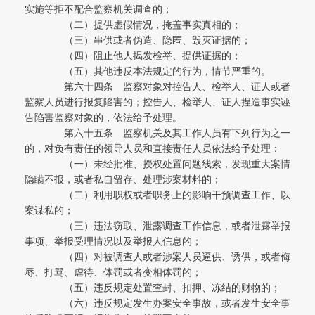
实施等拒不配合监察机关调查的；
（二）提供虚假情况，掩盖事实真相的；
（三）串供或者伪造、隐匿、毁灭证据的；
（四）阻止他人揭发检举、提供证据的；
（五）其他违反本法规定的行为，情节严重的。
第六十四条 监察对象对控告人、检举人、证人或者
监察人员进行报复陷害的；控告人、检举人、证人捏造事实诬
告陷害监察对象的，依法给予处理。
第六十五条 监察机关及其工作人员有下列行为之一
的，对负有责任的领导人员和直接责任人员依法给予处理：
（一）未经批准、授权处置问题线索，发现重大案情
隐瞒不报，或者私自留存、处理涉案材料的；
（二）利用职权或者职务上的影响干预调查工作、以
案谋私的；
（三）违法窃取、泄露调查工作信息，或者泄露举报
事项、举报受理情况以及举报人信息的；
（四）对被调查人或者涉案人员逼供、诱供，或者侮
辱、打骂、虐待、体罚或者变相体罚的；
（五）违反规定处置查封、扣押、冻结的财物的；
（六）违反规定发生办案安全事故，或者发生安全事