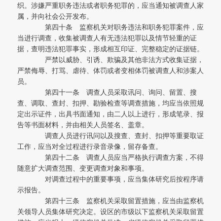
织。涉嫌严重职务违法或者职务犯罪的，应当通知被调查人家
属，并向社会公开发布。
第四十条 监察机关对职务违法和职务犯罪案件，应
当进行调查，收集被调查人有无违法犯罪以及情节轻重的证
据，查明违法犯罪事实，形成相互印证、完整稳定的证据链。
严禁以威胁、引诱、欺骗及其他非法方式收集证据，
严禁侮辱、打骂、虐待、体罚或者变相体罚被调查人和涉案人
员。
第四十一条 调查人员采取讯问、询问、留置、搜
查、调取、查封、扣押、勘验检查等调查措施，均应当依照规
定出示证件，出具书面通知，由二人以上进行，形成笔录、报
告等书面材料，并由相关人员签名、盖章。
调查人员进行讯问以及搜查、查封、扣押等重要取证
工作，应当对全过程进行录音录像，留存备查。
第四十二条 调查人员应当严格执行调查方案，不得
随意扩大调查范围、变更调查对象和事项。
对调查过程中的重要事项，应当集体研究后按程序请
示报告。
第四十三条 监察机关采取留置措施，应当由监察机
关领导人员集体研究决定。设区的市级以下监察机关采取留置