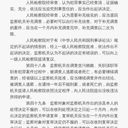
人民检察院经审查，认为犯罪事实已经查清，证据确
实、充分，依法应当追究刑事责任的，应当作出起诉决定。
人民检察院经审查，认为需要补充核实的，应当退回
监察机关补充调查，必要时可以自行补充侦查。对于补充调查
的案件，应当在一个月内补充调查完毕。补充调查以二次为
限。
人民检察院对于有《中华人民共和国刑事诉讼法》规
定的不起诉的情形的，经上一级人民检察院批准，依法作出不
起诉的决定。监察机关认为不起诉的决定有错误的，可以向上
一级人民检察院提请复议。
第四十八条 监察机关在调查贪污贿赂、失职渎职等
职务犯罪案件过程中，被调查人逃匿或者死亡，有必要继续调
查的，经省级以上监察机关批准，应当继续调查并作出结论。
被调查人逃匿，在通缉一年后不能到案，或者死亡的，由监察
机关提请人民检察院依照法定程序，向人民法院提出没收违法
所得的申请。
第四十九条 监察对象对监察机关作出的涉及本人的
处理决定不服的，可以在收到处理决定之日起一个月内，向作
出决定的监察机关申请复审，复审机关应当在一个月内作出复
审决定；监察对象对复审决定仍不服的，可以在收到复审决定