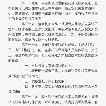
第二十九条 依法应当留置的被调查人如果在逃，监
察机关可以决定在本行政区域内通缉，由公安机关发布通缉
令，追捕归案。通缉范围超出本行政区域的，应当报请有权决
定的上级监察机关决定。
第三十条 监察机关为防止被调查人及相关人员逃匿
境外，经省级以上监察机关批准，可以对被调查人及相关人员
采取限制出境措施，由公安机关依法执行。对于不需要继续采
取限制出境措施的，应当及时解除。
第三十一条 涉嫌职务犯罪的被调查人主动认罪认
罚，有下列情形之一的，监察机关经领导人员集体研究，并报
上一级监察机关批准，可以在移送人民检察院时提出从宽处罚
的建议：
（一）自动投案，真诚悔罪悔过的；
（二）积极配合调查工作，如实供述监察机关还未掌
握的违法犯罪行为的；
（三）积极退赃，减少损失的；
（四）具有重大立功表现或者案件涉及国家重大利益
等情形的。
第三十二条 职务违法犯罪的涉案人员揭发有关被调
查人职务违法犯罪行为，查证属实的，或者提供重要线索，有