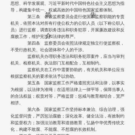
思想、科学发展观、习近平新时代中国特色社会主义思想为指
导，构建集中统一、权威高效的中国特色国家监察体制。
简
告
第三条 各级监察委员会是行使国家监察职能的专责
机关，依照本法对所有行使公权力的公职人员（以下称公职人
员）进行监察，调查职务违法和职务犯罪，开展廉政建设和反
介
腐败工作，维护宪法和法律的尊严。
第四条 监察委员会依照法律规定独立行使监察权，
不受行政机关、社会团体和个人的干涉。
监察机关办理职务违法和职务犯罪案件，应当与审判
机关、检察机关、执法部门互相配合，互相制约。
监察机关在工作中需要协助的，有关机关和单位应当
根据监察机关的要求依法予以协助。
第五条 国家监察工作严格遵照宪法和法律，以事实
为根据，以法律为准绳；在适用法律上一律平等，保障当事人
的合法权益；权责对等，严格监督；惩戒与教育相结合，宽严
相济。
第六条 国家监察工作坚持标本兼治、综合治理，强
化监督问责，严厉惩治腐败；深化改革、健全法治，有效制约
和监督权力；加强法治教育和道德教育，弘扬中华优秀传统文
化，构建不敢腐、不能腐、不想腐的长效机制。