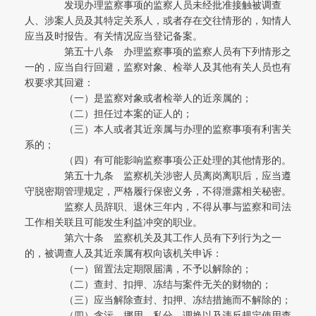
发现办理监察事项的监察人员未经批准接触被调查
人、涉案人员及其特定关系人，或者存在交往情形的，知情人
应当及时报告。有关情况应当登记备案。
第五十八条 办理监察事项的监察人员有下列情形之
一的，应当自行回避，监察对象、检举人及其他有关人员也有
权要求其回避：
（一）是监察对象或者检举人的近亲属的；
（二）担任过本案的证人的；
（三）本人或者其近亲属与办理的监察事项有利害关
系的；
（四）有可能影响监察事项公正处理的其他情形的。
第五十九条 监察机关涉密人员离岗离职后，应当遵
守脱密期管理规定，严格履行保密义务，不得泄露相关秘密。
监察人员辞职、退休三年内，不得从事与监察和司法
工作相关联且可能发生利益冲突的职业。
第六十条 监察机关及其工作人员有下列行为之一
的，被调查人及其近亲属有权向该机关申诉：
（一）留置法定期限届满，不予以解除的；
（二）查封、扣押、冻结与案件无关的财物的；
（三）应当解除查封、扣押、冻结措施而不解除的；
（四）贪污、挪用、私分、调换以及违反规定使用查