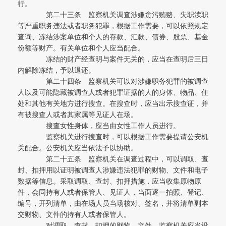
行。
第二十三条 监察机关调查涉嫌贪污贿赂、失职渎职
等严重职务违法或者职务犯罪，根据工作需要，可以依照规定
查询、冻结涉案单位和个人的存款、汇款、债券、股票、基金
份额等财产。有关单位和个人应当配合。
冻结的财产经查明与案件无关的，应当在查明后三日
内解除冻结，予以退还。
第二十四条 监察机关可以对涉嫌职务犯罪的被调查
人以及可能隐藏被调查人或者犯罪证据的人的身体、物品、住
处和其他有关地方进行搜查。在搜查时，应当出示搜查证，并
有被搜查人或者其家属等见证人在场。
搜查女性身体，应当由女性工作人员进行。
监察机关进行搜查时，可以根据工作需要提请公安机
关配合。公安机关应当依法予以协助。
第二十五条 监察机关在调查过程中，可以调取、查
封、扣押用以证明被调查人涉嫌违法犯罪的财物、文件和电子
数据等信息。采取调取、查封、扣押措施，应当收集原物原
件，会同持有人或者保管人、见证人，当面逐一拍照、登记、
编号，开列清单，由在场人员当场核对、签名，并将清单副本
交财物、文件的持有人或者保管人。
对调取、查封、扣押的财物、文件，监察机关应当设