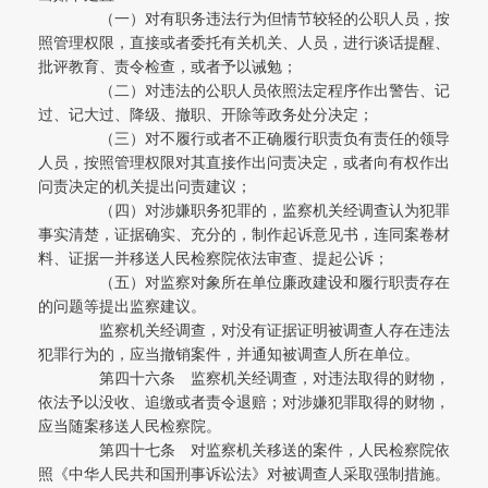
（一）对有职务违法行为但情节较轻的公职人员，按
照管理权限，直接或者委托有关机关、人员，进行谈话提醒、
批评教育、责令检查，或者予以诫勉；
（二）对违法的公职人员依照法定程序作出警告、记
过、记大过、降级、撤职、开除等政务处分决定；
（三）对不履行或者不正确履行职责负有责任的领导
人员，按照管理权限对其直接作出问责决定，或者向有权作出
问责决定的机关提出问责建议；
（四）对涉嫌职务犯罪的，监察机关经调查认为犯罪
事实清楚，证据确实、充分的，制作起诉意见书，连同案卷材
料、证据一并移送人民检察院依法审查、提起公诉；
（五）对监察对象所在单位廉政建设和履行职责存在
的问题等提出监察建议。
监察机关经调查，对没有证据证明被调查人存在违法
犯罪行为的，应当撤销案件，并通知被调查人所在单位。
第四十六条 监察机关经调查，对违法取得的财物，
依法予以没收、追缴或者责令退赔；对涉嫌犯罪取得的财物，
应当随案移送人民检察院。
第四十七条 对监察机关移送的案件，人民检察院依
照《中华人民共和国刑事诉讼法》对被调查人采取强制措施。