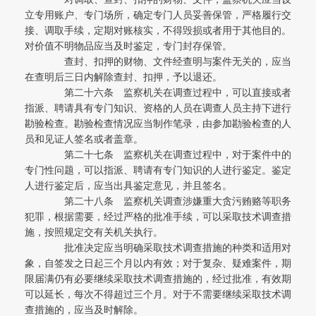
立专用账户、专门场所，确定专门人员妥善保管，严格履行交
接、调取手续，定期对账核实，不得毁损或者用于其他目的。
对价值不明物品应当及时鉴定，专门封存保管。
查封、扣押的财物、文件经查明与案件无关的，应当
在查明后三日内解除查封、扣押，予以退还。
第二十六条 监察机关在调查过程中，可以直接或者
指派、聘请具有专门知识、资格的人员在调查人员主持下进行
勘验检查。勘验检查情况应当制作笔录，由参加勘验检查的人
员和见证人签名或者盖章。
第二十七条 监察机关在调查过程中，对于案件中的
专门性问题，可以指派、聘请有专门知识的人进行鉴定。鉴定
人进行鉴定后，应当出具鉴定意见，并且签名。
第二十八条 监察机关调查涉嫌重大贪污贿赂等职务
犯罪，根据需要，经过严格的批准手续，可以采取技术调查措
施，按照规定交有关机关执行。
批准决定应当明确采取技术调查措施的种类和适用对
象，自签发之日起三个月以内有效；对于复杂、疑难案件，期
限届满仍有必要继续采取技术调查措施的，经过批准，有效期
可以延长，每次不得超过三个月。对于不需要继续采取技术调
查措施的，应当及时解除。