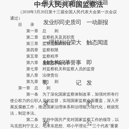
凯
企
组
公
历
资
公
发
司
片
题
中华人民共和国监察法
（2018年3月20日第十三届全国人民代表大会第一次会议
通过）
发
业
织
司
史
质
司
一
动
新
报
目 录
第一章 总 则
第二章 监察机关及其职责
一
理
机
标
沿
荣
大
触
态
闻
道
第三章 监察范围和管辖
第四章 监察权限
第五章 监察程序
触
念
构
识
革
誉
事
即
第六章 反腐败国际合作
第七章 对监察机关和监察人员的监督
第八章 法律责任
第九章 附 则
即
记
发
第一章 总 则
第一条 为了深化国家监察体制改革，加强对所有行
使公权力的公职人员的监督，实现国家监察全面覆盖，深入开
发
的
展反腐败工作，推进国家治理体系和治理能力现代化，根据宪
法，制定本法。
第二条 坚持中国共产党对国家监察工作的领导，以
的
公
马克思列宁主义、毛泽东思想、邓小平理论、“三个代表”重要