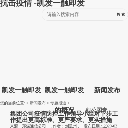
抗击疫情 -凯发一触即发
凯发一触即发
凯发一触即发
新闻发布
您的当前位置: >
新闻发布
>
专题报道
>
的概况
凯
公
图
专
集团公司疫情防控工作领导小组对下步工
作提出更高标准、更严要求、更实措施
来源：郑煤通信公司
作者：刘呈州
发布日期：2020-02