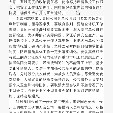
大意，要以高度的政治责任感、使命感把疫情防控工作抓
实，把安全工作抓实抓牢。同时做好企业内部的物资调配
简
告
协调，确保生产矿井的正常运转。
李崇同志指出，集团公司各单位各部门要加强领导值
班带班制度，领导要带头，要以身作则，要给全体职工做
介
表率。集团公司业务科室要克服困难，深入基层单位进行
监督检查，为矿井解决实际问题，保证矿井安全生产。在
疫情防控上，各单位要严谨认真细致，要把各自单位的情
况摸清吃透，要动态掌握，坚持固定时间的日报和零报告
制度，防疫措施具体工作一定要落实细化。要认真做好没
有返工的湖北疫区和省内疫情严重地市职工的思想工作，
按照集团公司要求，没有接到通知的不能返工上班，坚决
防止疫情输入。要进一步加强公共场所的消毒防护，错峰
洗浴，分时段分批次就餐，为减少人员聚集，尽量避免食
堂就餐，人员聚集的场所要保持通风，公共服务人员要加
强个人卫生和消毒防护。要取消大型会议和不急需召开的
中型会议，召开必要的小型业务会议时要采取好防护措
施，保持会场通风。
针对集团公司下一步的复工安排，李崇同志要求，未
开工的教学二矿和万合公司，要摸清人员构成情况，积极
与地方政府协调，在具备复工条件下复工生产。郑新公司