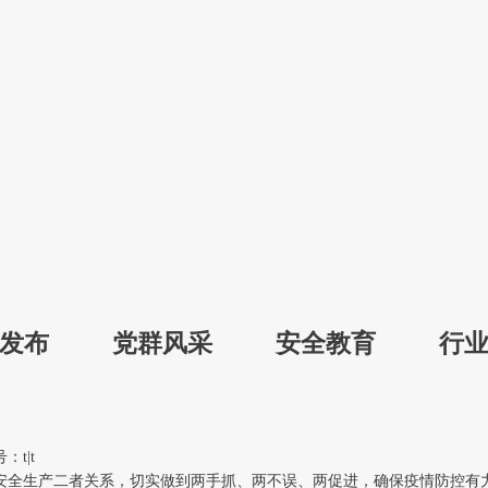
发布
党群风采
安全教育
行
专
号：
t
|
t
安全生产二者关系，切实做到两手抓、两不误、两促进，确保疫情防控有