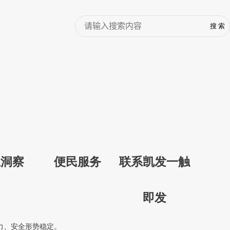
业洞察
便民服务
联系凯发一触
即发
力、安全形势稳定。