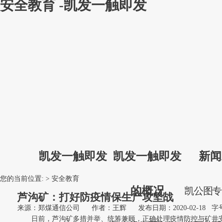
安全教育 -凯发一触即发
凯发一触即发
凯发一触即发
新闻
您的当前位置: >
安全教育
的概况
凯
公
图
芦沟矿：打好防疫情保生产攻坚战
来源：郑煤通信公司
作者：王辉
发布日期：2020-02-18
字
日前，芦沟矿多措并举、统筹兼顾，正确处理疫情防控与矿井