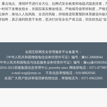
题
、重点地点、薄弱环节进行全方位、拉网式安全检查和地毯式隐患排查，
一时间下发整改指令，并跟踪落实整改情况。严格领导值带班制度，严格
位操作，推动人人知风险、全员控风险，持续推进双重预防体系建设向纵
报
穿始终，真正做到防患于未然，坚决打好安全生产保卫战，切实担负起“促
道
全国互联网安全管理服务平台备案号：
《中华人民共和国增值电信业务经营许可证》编号：豫b1-20060044
中华人民共和国电信与信息服务业务经营许可证》编号：豫icp备0500284
2016-2021郑煤集团信息管理中心 powerby:zmcc 网络部电话：0371-877887
e-mail:
wzgl@zmjt.cn
不良信息举报电话：010-88820566
欢迎广大用户投诉举报淫秽色情信息，举报电话为：0371-69622605