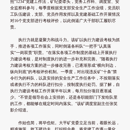
照“1234”党建工作法，矿纪委牵头，党务工作科、调度室、安
全监察科参与，每季度根据党支部安全生产工作业绩，党员职
工队伍建设，支部、党员作用发挥以及党建基础工作开展情况
对16个党支部进行考核评价，以此倒逼广大干部职工履职尽
责。
执行力就是凝聚力和战斗力。该矿以执行力建设考核为抓
手，推进各项工作落实，同时倒逼各科队“一把手”认真落
实“一岗双责”职责。“在落实各项工作制度的基础上开展执行
力建设考核，是对制度执行的进一步补充和完善。”随着执行
力建设考核方案的进一步修改完善，已逐渐形成“横向到边，
纵向到底”的考核评价机制。一季度，对出现违反矿“十条”禁
令行为的科队，以及安排的安全生产工作任务中，不按期落实
或者执行不力的科队进行扣分，按制度执行处罚。据了解，自
执行力建设考核工作开展半年以来，每月扣分项目逐渐减
少。“不管是领导在会上安排的，还是各职能部门下发给队里
的工作，都能够在规定时间内落实。”该矿调度室副主任张笑
影介绍道。
作始也简，将毕也钜。大平矿党委立足当前，着眼长远，
精准施策，敢下硬功夫，打好组合拳，将党建工作逐一量化、