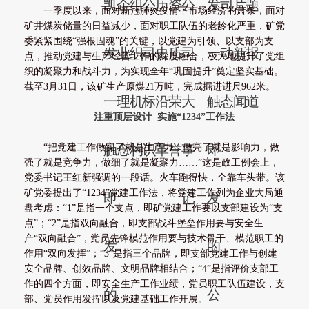
凯
企
组
公
历
资
公
发
司
片
题
一季度以来，面对新冠肺炎疫情下市场经济的萧条，面对
矿井煤炭储量的日益减少，面对职工队伍的老龄化严重，矿党
委紧紧围绕“强根固魂”的关键，以党建为引领、以支部为支
发
业
织
司
史
质
司
一
动
新
报
点，推动党建与生产经营工作的深度融合，极大地提升了党组
织的凝聚力和战斗力，为实现全年“巩固提升”奠定坚实基础。
截至3月31日，该矿生产原煤21万吨，完成掘进进尺962米。
一
理
机
标
沿
荣
大
触
态
闻
道
注重顶层设计 实施“1234”工作法
“把党建工作做实了就是生产力，做亮了就是影响力，做
触
念
构
识
革
誉
事
即
强了就是竞争力，做细了就是凝聚力……”这是政工例会上，
党委书记王红新强调的一段话。火车跑得快，全靠车头带。该
矿党委提出了“1234”党建工作法，将党建工作列为企业大局通
即
记
发
盘考虑：“1”是指一个支点，即矿党建工作要以支部建设为“支
点”；“2”是指双向融合，即支部战斗堡垒作用要与安全生
产“双向融合”，党员先锋模范作用要与技术骨干、模范职工的
发
的
作用“双向发挥”；“3”是指三个品牌，即支部党建工作与创建
安全品牌、创效品牌、文明品牌相结合；“4”是指评价支部工
作的四个方面，即安全生产工作业绩，党员职工队伍建设，支
的
公
部、党员作用发挥以及党建基础工作开展。