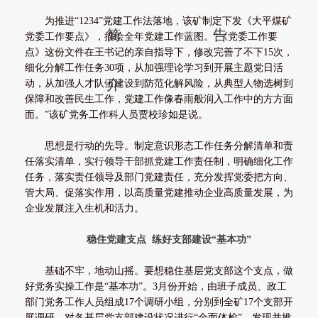
为推进“1234”党建工作法落地，该矿制定下发《大平煤矿
简
告
党委工作要点》，描绘全年党建工作蓝图。“《党委工作要
点》这份文件在王书记的亲自指导下，修改完善了不下15次，
细化分解工作任务30项，从加强理论学习到开展主题党日活
介
动，从加强人才队伍建设到防范化解风险，从典型人物选树到
保障和改善民生工作，党建工作像春雨般润入工作中的方方面
面。”该矿党务工作科人员贾校珍如是说。
思想是行动的先导。制定意识形态工作任务分解清单和责
任落实清单，实行领导干部抓党建工作责任制，明确细化工作
任务，落实责任领导及部门党建责任，充分发挥党委把方向、
管大局、促落实作用，以高质量党建推动企业高质量发展，为
企业发展注入生机和活力。
稳住党建支点 练好支部建设“基本功”
基础不牢，地动山摇。要想稳住基层党支部这个支点，做
好党务实操工作是“基本功”。3月份开始，由班子成员、政工
部门党务工作人员组成17个调研小组，分别到全矿17个支部开
展调研，对各基层党支部建设状况进行“全面体检”，发现并推