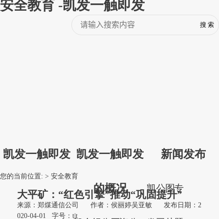
安全教育 -凯发一触即发
凯发一触即发
凯发一触即发
新闻发布
您的当前位置: >
安全教育
的概况
凯
公
图
专
大平矿：“红色引擎”推动“巩固提升”
来源：郑煤通信公司
作者：侯丽婷吴亚敏
发布日期：2
020-04-01
字号：
t
|
t