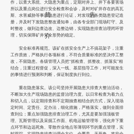
作，以查大系统、大隐患为重点，定期对井上、井下各要害场
所以及重点岗位进行安全检查和会诊，及时对矿井存在的高瓦
简
告
斯、水害威胁等事故隐患进行论证，对发现的各类隐患登记造
册，并及时下发隐患整改通知单，由各专业部门现场盯守、及
时整改，做到边查边改、边整边销，实现隐患排查治理闭环管
介
理，切实保障矿井安全形势的稳定。
安全标准再规范。该矿在抓安全生产上不搞花架子，注重
工作质效，严格执行各项标准，不符合质量标准的坚决停工整
改，不留隐患。各级管理人员把“抓检查、抓整改、抓落实”相
结合，注重过程督促，深入一线、基层指导工作，对可能发生
的事情进行预测和判断，保证制度执行到位。
重在隐患落实。该公司坚持开展隐患大排查大整治活动，
不断加大生产现场隐患的监督治理力度。以日常检查为着力点
和切入点，以定期排查和不定期抽查相结合的方式，深入现场
定时间、定责任、定办法，细化措施，严格落实，做到全面排
查到位；重点加强隐患排查治理工作，尤其是要加强顶板管
理、瓦斯管理以及采掘工作面、机电运输管理等，强化井下重
点环节和边远死角、零散作业地点等薄弱环节的重点管理，实
时跟踪，实现隐患排查治理全方位、全覆盖、无死角，将安全