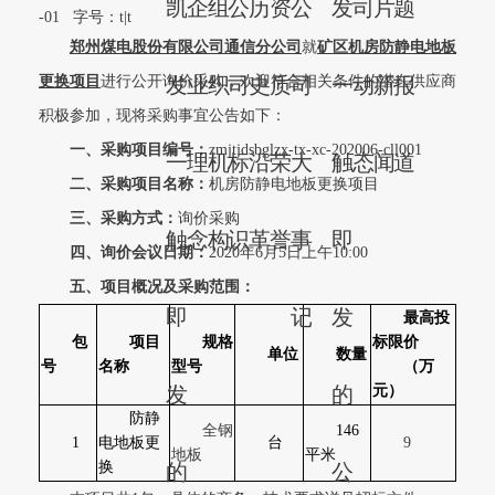
凯
企
组
公
历
资
公
发
司
片
题
-01
字号：
t
|
t
郑州煤电股份有限公司通信分公司
就
矿区机房防静电地板
更换项目
进行公开询价采购，欢迎符合相关条件的潜在供应商
发
业
织
司
史
质
司
一
动
新
报
积极参加，现将采购事宜公告如下：
一、采购项目编号：
zmjtjdsbglzx-tx-xc-202006-cll001
一
理
机
标
沿
荣
大
触
态
闻
道
二、采购项目名称：
机房防静电地板更换项目
三、采购方式：
询价采购
触
念
构
识
革
誉
事
即
四、询价会议日期：
2020年6月5日上午10:00
五、项目概况及采购范围：
即
记
发
最高投
包
项目
规格
标限价
单位
数量
号
名称
型号
（万
发
的
元）
防静
全钢
146
1
电地板更
台
9
地板
平米
换
的
公