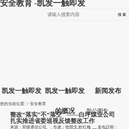
安全教育 -凯发一触即发
凯发一触即发
凯发一触即发
新闻发布
您的当前位置: >
安全教育
的概况
凯
公
图
专
整改“落实”不“落空” ——白坪煤业公司
扎实推进省委巡视反馈整改工作
来源：郑煤通信公司
作者：申明文,欧红梅
发布日期：