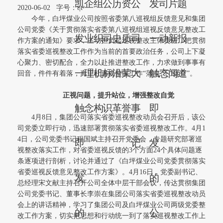
凯
企
组
公
历
资
公
发
司
片
题
2020-06-02
字号：
t
|
t
今年，白坪煤业公司按照省委第八巡视组反馈意见和集团
公司党委《关于贯彻落实省委第八巡视组巡视反馈意见整改工
发
业
织
司
史
质
司
一
动
新
报
作方案的通知》要求，主动担负起巡视整改主体责任，把贯彻
落实省委巡视整改工作作为当前的首要政治任务，公司上下凝
心聚力、密切配合，全力以赴推进整改工作，力求做到事事有
一
理
机
标
沿
荣
大
触
态
闻
道
回音，件件有着落，真正让巡视整改工作“落实”不“落空”。
正视问题，提升站位，增强整改自觉
触
念
构
识
革
誉
事
即
4月8日，集团公司落实省委巡视整改动员会召开后，该公
司党委立即行动，迅速部署贯彻落实省委巡视整改工作。4月1
4日，公司党委书记程国斌主持召开党委会，专题研究部署巡
即
记
发
视整改落实工作，对省委巡视反馈的3个方面24个具体问题逐
条逐项进行剖析，讨论并通过了《白坪煤业公司党委贯彻落实
省委巡视反馈意见整改工作方案》。4月16日，党委副书记、
发
的
总经理宋文献主持召开公司全体中层干部会议，传达贯彻集团
公司党委书记、董事长李崇在集团公司落实省委巡视整改动员
会上的讲话精神，学习了集团公司及白坪煤业公司两级党委整
的
公
改工作方案，切实把思想和行动统一到了落实巡视整改工作上