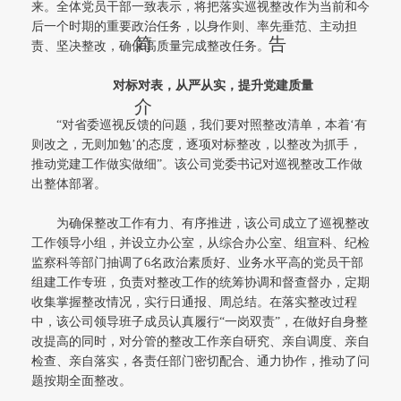
来。全体党员干部一致表示，将把落实巡视整改作为当前和今
后一个时期的重要政治任务，以身作则、率先垂范、主动担
简
告
责、坚决整改，确保高质量完成整改任务。
对标对表，从严从实，提升党建质量
介
“对省委巡视反馈的问题，我们要对照整改清单，本着‘有
则改之，无则加勉’的态度，逐项对标整改，以整改为抓手，
推动党建工作做实做细”。该公司党委书记对巡视整改工作做
出整体部署。
为确保整改工作有力、有序推进，该公司成立了巡视整改
工作领导小组，并设立办公室，从综合办公室、组宣科、纪检
监察科等部门抽调了6名政治素质好、业务水平高的党员干部
组建工作专班，负责对整改工作的统筹协调和督查督办，定期
收集掌握整改情况，实行日通报、周总结。在落实整改过程
中，该公司领导班子成员认真履行“一岗双责”，在做好自身整
改提高的同时，对分管的整改工作亲自研究、亲自调度、亲自
检查、亲自落实，各责任部门密切配合、通力协作，推动了问
题按期全面整改。