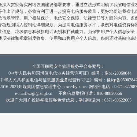
题
会深入贯彻落实网络强国建设部署要求，通过立法形式明确了我省电信业
等作出了规范，必将有利于进一步提高电信服务质量，更好地促进我省电
信市场管理、用户权益保护、电信安全保障、法律责任等方面的内容。条
报
专项规划纳入控制性详细规划。为提高电信服务水平，条例对电信资费标
性信息、垃圾信息和骚扰电话识别和拦截能力。为保护用户个人信息安全
违反法律和规章制度收集、使用和出售用户个人信息。条例还对基站电磁
道
全国互联网安全管理服务平台备案号：
《中华人民共和国增值电信业务经营许可证》编号：豫b1-20060044
中华人民共和国电信与信息服务业务经营许可证》编号：豫icp备0500284
2016-2021郑煤集团信息管理中心 powerby:zmcc 网络部电话：0371-877887
e-mail:
wzgl@zmjt.cn
不良信息举报电话：010-88820566
欢迎广大用户投诉举报淫秽色情信息，举报电话为：0371-69622605