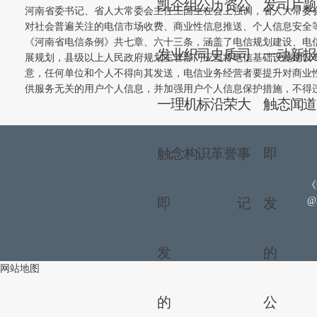
凯
企
组
公
历
资
公
发
司
片
河南省委书记、省人大常委会主任王国生在会上强调，省人大常委
对社会普遍关注的电信市场收费、商业性信息推送、个人信息安全
《河南省电信条例》共七章、六十三条，涵盖了电信规划建设、电
发
业
织
司
史
质
司
一
动
新
展规划，县级以上人民政府规划主管部门应当将电信基础设施建设
意，任何单位和个人不得向其发送，电信业务经营者要提升对商业
供服务无关的用户个人信息，并加强用户个人信息保护措施，不得
一
理
机
标
沿
荣
大
触
态
闻
触
念
构
识
革
誉
事
即
《
即
记
发
@
发
的
网站地图
的
公