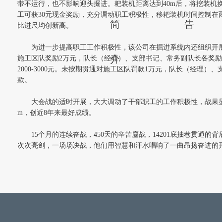
带不运行，也不影响迎头掘进。耙装机距离达到40m后，将挖装机
工可获30元现金奖励，充分调动职工积极性，移耙装机时间控制在两班，
简
告
比进尺均创新高。
为进一步提高职工工作积极性，该公司在掘进系统内还组织开
介
施工区队奖励2万元，队长（经理）、支部书记、常务副队长各奖励200
2000-3000元。未按期贯通对施工区队罚款1万元，队长（经理
款。
大会战的适时开展，大大调动了干部职工的工作积极性，战果显著
m，创近8年来最好成绩。
15个月的连续奋战，450天的辛苦鏖战，14201底抽巷贯通
次次亮剑，一场场决战，他们用智慧和汗水唱响了一曲昂扬奋进的