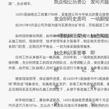
凯
企
组
公
历
资
公
发
司
片
路”，步步艰辛。
14201底抽巷总工程量5700米，是集团公司今年钦点的重
发
业
织
司
史
质
司
一
动
新
自2015年9月该公司升级为煤与瓦斯突出矿井后，开拓掘进工作
一
理
机
标
沿
荣
大
触
态
闻
如何扭转被动局面，如何确保采掘接替？成为摆在全体开拓掘进
从施工组织、现场管理、技术管理等多方面着手，制定相关管理办
各部门职责，定期召开平衡会，一切为保采掘接替服务。
触
念
构
识
革
誉
事
即
任何工作从来都不会一帆风顺。2020年初，一场突如其来的
衡利弊，充分利用复工的四支内部队伍，合理调配人员，保住重点掘
作面，由开拓二队抽调人员对三支队伍进行力量补充，力争重点掘
即
记
发
狠抓现场管理，保证循环进度。在14201中1底抽巷与中2
绝“两张皮”现象发生。实施差异化支护。岩巷工程考虑地质因素
发
的
足后期回采及瓦斯钻孔施工的前提下，从便于巷道施工入手设计巷
科学组织施工，屡创单进新高。14201底抽巷贯通最后两个月还
的
公
均月进尺只有107m，怎么办？两支队伍使出浑身解数，把能用的