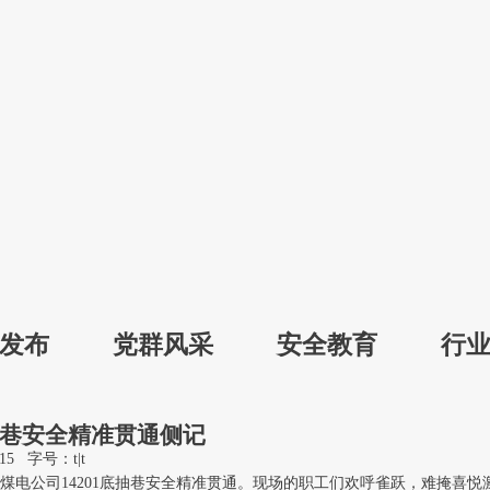
发布
党群风采
安全教育
行
专
抽巷安全精准贯通侧记
15
字号：
t
|
t
郑煤电公司14201底抽巷安全精准贯通。现场的职工们欢呼雀跃，难掩喜悦