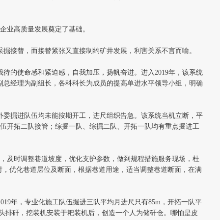
为企业高质量发展奠定了基础。
响矿井采掘接替，而接替紧张又直接制约矿井发展，利害关系不言而喻。
待的使命感和紧迫感，自我加压，扬帆奋进。进入2019年，该系统
副总经理为副组长，各科科长为成员的提高单进水平领导小组，明确
化外委掘进队伍均未能按期开工，进尺组织告急。该系统当机立断，平
队伍开拓二队接管；综掘一队、综掘二队、开拓一队均有重点掘进工
方案，及时调整巷道坡度，优化支护参数，做到规程措施服务现场，杜
时，优化巷道层位及断面，根据巷道用途，适当调整巷道断面，在满
2019年，专业化施工队伍掘进三队平均月进尺只有85m，开拓一队平
迎头排矸，挖装机安装于耙装机后，创造一个人为储矸仓。哪怕是皮