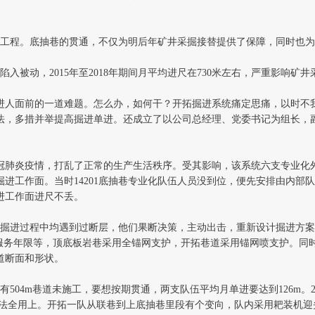
题
点接替工程。底抽巷的贯通，不仅为明后年矿井采掘接替提供了保障，同时也
报
陷入被动，2015年至2018年期间月平均进尺在730米左右，严重影
道
人面前的一道难题。怎么办，如何干？开拓掘进系统痛定思痛，以时不我
法，多措并举提高掘进单进。还成立了以公司总经理、党委书记为组长，
新冠肺炎疫情，打乱了正常的生产生活秩序。受其影响，该系统六支专业
进工作面。当时14201底抽巷专业化队伍人员没到位，便先安排由内部
进工作面进尺不丢。
底抽巷掘进过程中均遇到过断层，他们果断决策，主动出击，重新设计掘进
、服务年限等，顶底板岩巷采用全锚网支护，开拓巷道采用锚网喷支护。同
道断面和形状。
有504m巷道未施工，要想按期贯通，两支队伍平均月单进要达到126m。
办法全用上。开拓一队从联巷到上底抽巷里段有个变向，队内采用耙装机