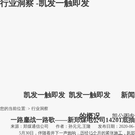
行业洞察 -凯发一触即发
凯发一触即发
凯发一触即发
新闻
您的当前位置: >
行业洞察
的概况
凯
公
图
一路鏖战一路歌——新郑煤电公司14201底
来源：郑煤通信公司
作者：孙元元,王隆
发布日期：2020-06-
5月30日，伴随着井下一声炮响，历经15个月的紧张施工，新