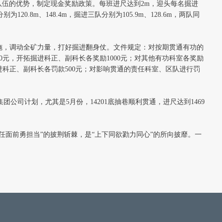
队伍的优势，制定现金奖励政策。每班进尺达到2m，迎头每名掘进
8m、148.4m，掘进三队分别为105.9m、128.6m，两队同
施，调动全矿力量，打好掘进翻身仗。文件规定：对按期贯通有功的
00元，开拓掘进科正、副科长各奖励1000元；对其他有功科室各奖励
拓掘进科正、副科长各罚款500元；对影响贯通的责任科室、区队进行罚
司计划，尤其是5月份，14201底抽巷顺利贯通，进尺达到1469
责任面前勇担当”的披荆斩棘，是“上下同欲勠力同心”的所向披靡。一