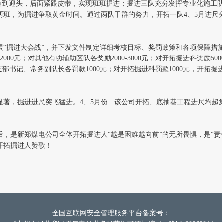
换到迎头，后面紧跟皮带，实现班班掘进；掘进三队充分发挥专业化施工
为掘进争取黄金时间。通过两队干群的努力，开拓一队4、5月进尺分别为120.
展“掘进大会战”，并下发文件制定详细考核目标、奖罚政策和各项保障措
0元；对其他有功辅助区队各奖励2000-3000元；对开拓掘进科奖励50
）、支部书记、常务副队长各罚款1000元；对开拓掘进科罚款1000元，开
，掘进进尺突飞猛进。4、5月份，该公司开拓、底抽巷工程进尺均超集团公
的背后，是新郑煤电公司全体开拓掘进人“越是困难越向前”的无所畏惧，是“
开拓掘进人赞歌！
全国互联网安全管理服务平台备案号：