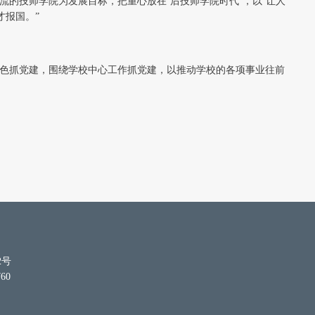
的技师学院为发展目标，把重心放在‘后技师学院时代’，以‘让人
才报国。”
特色抓党建，围绕学校中心工作抓党建，以推动学校的各项事业往前
2号
60