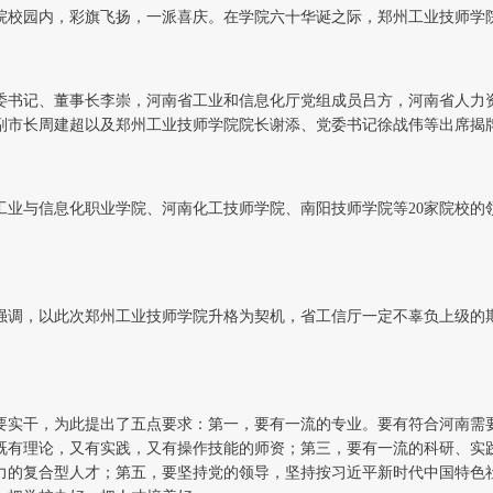
题
学院校园内，彩旗飞扬，一派喜庆。在学院六十华诞之际，郑州工业技师学
报
委书记、董事长李崇，河南省工业和信息化厅党组成员吕方，河南省人力
副市长周建超以及郑州工业技师学院院长谢添、党委书记徐战伟等出席揭
道
工业与信息化职业学院、河南化工技师学院、南阳技师学院等20家院校的
强调，以此次郑州工业技师学院升格为契机，省工信厅一定不辜负上级的
要实干，为此提出了五点要求：第一，要有一流的专业。要有符合河南需
既有理论，又有实践，又有操作技能的师资；第三，要有一流的科研、实
力的复合型人才；第五，要坚持党的领导，坚持按习近平新时代中国特色