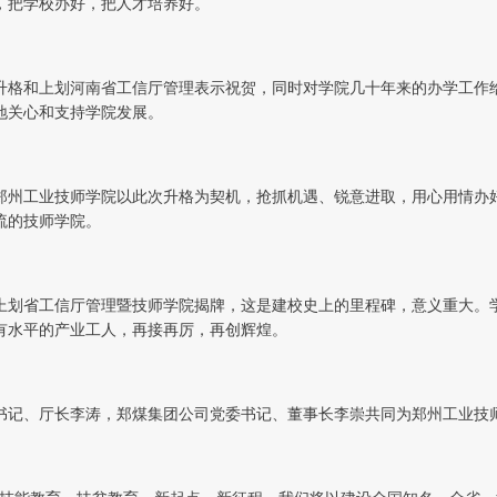
，把学校办好，把人才培养好。
升格和上划河南省工信厅管理表示祝贺，同时对学院几十年来的办学工作
地关心和支持学院发展。
郑州工业技师学院以此次升格为契机，抢抓机遇、锐意进取，用心用情办
流的技师学院。
院上划省工信厅管理暨技师学院揭牌，这是建校史上的里程碑，意义重大。
有水平的产业工人，再接再厉，再创辉煌。
书记、厅长李涛，郑煤集团公司党委书记、董事长李崇共同为郑州工业技