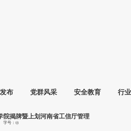
发布
党群风采
安全教育
行
专
学院揭牌暨上划河南省工信厅管理
字号：
t
|
t