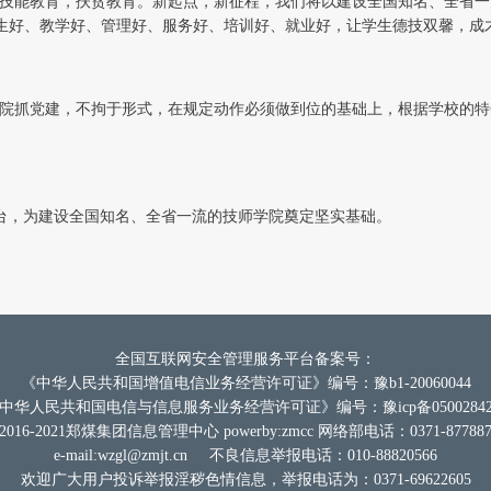
技能教育，扶贫教育。新起点，新征程，我们将以建设全国知名、全省一流
招生好、教学好、管理好、服务好、培训好、就业好，让学生德技双馨，成
学院抓党建，不拘于形式，在规定动作必须做到位的基础上，根据学校的
台，为建设全国知名、全省一流的技师学院奠定坚实基础。
全国互联网安全管理服务平台备案号：
《中华人民共和国增值电信业务经营许可证》编号：豫b1-20060044
中华人民共和国电信与信息服务业务经营许可证》编号：豫icp备0500284
2016-2021郑煤集团信息管理中心 powerby:zmcc 网络部电话：0371-877887
e-mail:
wzgl@zmjt.cn
不良信息举报电话：010-88820566
欢迎广大用户投诉举报淫秽色情信息，举报电话为：0371-69622605