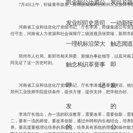
凯
企
组
公
历
资
公
发
司
片
7月4日上午，轩辕黄帝故里、郑韩故城侧畔的郑州工业技师
发
业
织
司
史
质
司
一
动
新
河南省工业和信息化厅党组书记、厅长李涛，郑煤集团公司党
任守忠，河南省人力资源和社会保障厅二级巡视员张荣瑞，新郑市
一
理
机
标
沿
荣
大
触
态
闻
郑州市人社局、新郑市相关局委、新烟办事处领导，以及河南
同见证了这一历史时刻。
触
念
构
识
革
誉
事
即
即
记
发
河南省工业和信息化厅党组书记、厅长李涛发表重要讲话。他
郑州工业技师学院提供条件，提供方便，提供支持，把学校办好。
发
的
李涛厅长指出，办一流的职业教育，需要改革，需要创新，需
二，要有一流的师资。要改革创新，通过外聘和内生相结合，培养
的
公
养。要高度重视理论培养的系统化，培养具有系统的理论和操作能