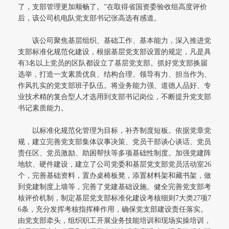
了，支部管理更加顺畅了。”在取得省国资委验收组高度评价
后，该公司机电队党支部书记张高选有感道。
该公司聚焦基层组织、基础工作、基本能力，深入推进党
支部标准化规范化建设，根据基层党支部设置的规定，凡是具
有3名以上党员的区队都设立了基层党支部。抓好党支部换届
选举，打造一支素质优良、结构合理、领导有力、担当作为、
作风扎实的党支部班子队伍。将业务能力强、道德人品好、专
业技术精的复合型人才选用到支部书记岗位，不断提升党支部
书记素质能力。
以标准化规范化管理为目标，补齐制度短板。依据党章党
规，建立完善党支部集体议事决策、党员干部谈心谈话、党员
责任区、党员激励、助困帮扶等多项基础性制度。加强党建阵
地软、硬件建设，建立了公司党委和基层党支部党员活动室26
个，完善基础资料，置办桌椅板凳，添置材料架和藏书架，做
到党建制度上墙等，完善了党建基础设施。健全完善党支部考
核评价机制，制定基层党支部标准化建设考核细则7大类27项7
6条，充分发挥考核指挥棒作用，确保党支部建设责任落实。
由党支部牵头，组织职工开展业务技能培训和现场实操培训，