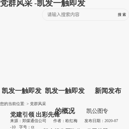
党群风采 -凯发一触即发
凯发一触即发
凯发一触即发
新闻发布
您的当前位置: >
党群风采
的概况
凯
公
图
专
党建引领 出彩先锋
来源：郑煤通信公司
作者：欧红梅
发布日期：2020-07
-10
字号：
t
|
t