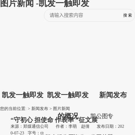
图片新闻 -凯发一触即发
凯发一触即发
凯发一触即发
新闻发布
您的当前位置: >
新闻发布
>
图片新闻
的概况
凯
公
图
专
“守初心 担使命 作表率 ”征文展
来源：郑煤通信公司
作者：李萌 赵倩
发布日期：202
0-07-23
字号：
t
|
t