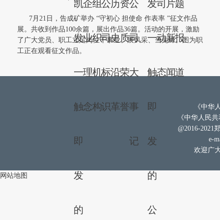
凯
企
组
公
历
资
公
发
司
片
题
7月21日，告成矿举办 “守初心 担使命 作表率 ”征文作品
展。共收到作品100余篇，展出作品36篇。活动的开展，激励
发
业
织
司
史
质
司
一
动
新
报
了广大党员、职工立足岗位干事业、展风采、当先锋。图为职
工正在观看征文作品。
一
理
机
标
沿
荣
大
触
态
闻
道
触
念
构
识
革
誉
事
即
《中华人
《中华人民共和
@2016-202
即
记
发
e-ma
欢迎广大
发
的
网站地图
的
公