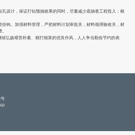
钻孔设计，保证打钻预抽效果的同时，尽量减少底抽巷工程投入；根
资挂钩。加强材料管理，严把材料计划审批关，材料领用验收关，材
费。
工继续弘扬艰苦朴素、精打细算的优良作风，人人争当勤俭节约的表
2号
60