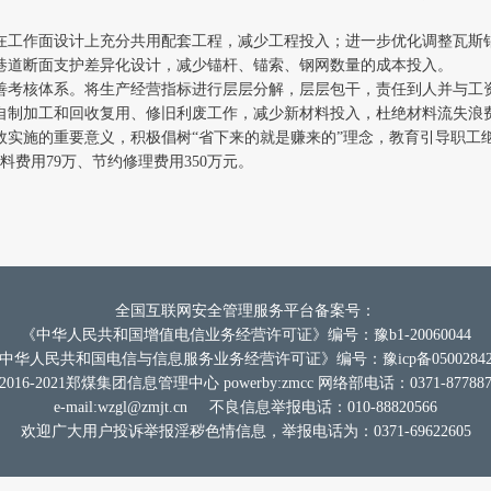
题
在工作面设计上充分共用配套工程，减少工程投入；进一步优化调整瓦斯
巷道断面支护差异化设计，减少锚杆、锚索、钢网数量的成本投入。
报
善考核体系。将生产经营指标进行层层分解，层层包干，责任到人并与工
自制加工和回收复用、修旧利废工作，减少新材料投入，杜绝材料流失浪
效实施的重要意义，积极倡树“省下来的就是赚来的”理念，教育引导职
道
费用79万、节约修理费用350万元。
全国互联网安全管理服务平台备案号：
《中华人民共和国增值电信业务经营许可证》编号：豫b1-20060044
中华人民共和国电信与信息服务业务经营许可证》编号：豫icp备0500284
2016-2021郑煤集团信息管理中心 powerby:zmcc 网络部电话：0371-877887
e-mail:
wzgl@zmjt.cn
不良信息举报电话：010-88820566
欢迎广大用户投诉举报淫秽色情信息，举报电话为：0371-69622605