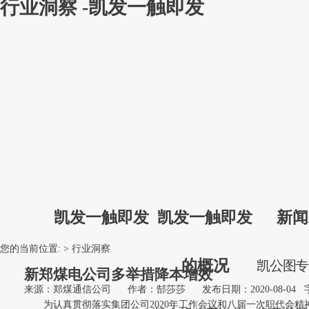
行业洞察 -凯发一触即发
凯发一触即发
凯发一触即发
新闻
您的当前位置: >
行业洞察
的概况
凯
公
图
新郑煤电公司多举措降本增效
来源：郑煤通信公司
作者：郜莎莎
发布日期：2020-08-04
为认真贯彻落实集团公司2020年工作会议和八届一次职代会