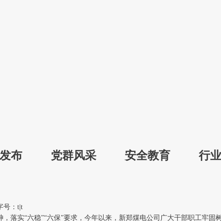
发布
党群风采
安全教育
行
专
字号：
t
|
t
精神，落实“六稳”“六保”要求，今年以来，新郑煤电公司广大干部职工牢