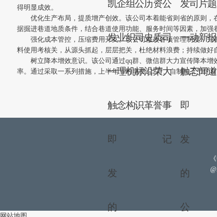
凯
企
组
公
历
资
公
发
司
片
得明显成效。
优化生产布局，提质增产创效。该公司本着能省则省的原则，
据掘进巷道地质条件，结合巷道使用功能、服务时间等因素，加强
发
业
织
司
史
质
司
一
动
新
强化成本管控，压缩费用开支。该公司修改各项管理制度，完
料使用考核关，从源头抓起，层层把关，杜绝材料浪费；持续做好
树立降本增效意识。该公司通过qq群、微信群大力宣传降本增
一
理
机
标
沿
荣
大
触
态
闻
率。通过采取一系列措施，上半年节约电费222万、自制加工节约材料
触
念
构
识
革
誉
事
即
即
记
发
《
@
发
的
的
公
网站地图