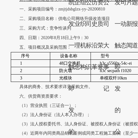
凯
企
组
公
历
资
公
发
司
片
一、采购项目编号：zmjtjdsbglzx-yy-20200810
二、采购项目名称：供电公司网络升级改造项目
发
业
织
司
史
质
司
一
动
新
三、采购方式：竞争性谈判
四、日期：2020年8月18日上午9：30
一
理
机
标
沿
荣
大
触
态
闻
五、项目概况及采购范围：
序号
设备名称
型号
1
48
口交换机
h3c s5560x-54c-ei
触
念
构
识
革
誉
事
即
2
防火墙
h3c secpath f1020
3
光模块
单模双纤10km
具体的商务、技术要求详见采购文件。
即
记
发
六、供货商资质要求：
（1）营业执照（三证合一）；
发
的
（2）法人身份证（法人本人办理）；
（3）法人授权委托书、法人身份证、被授权人身份证（被授
的
公
（4）近两年内同类商品销售案例或同类工程施工案例（至少