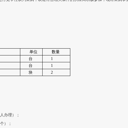
题
报
道
单位
数量
台
1
台
1
块
2
权人办理）；
一个）；