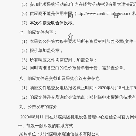
（5）参加此项采购活动前3年内在经营活动中没有重大违法记
（6）供应商不能是信用中国（http://www.creditchina.g
简
告
（7）
本次不接受联合体投标。
七、响应文件内容：
介
（1）本采购公告第六条中要求的所有资质材料加盖公章(文件一
（2）报价单加盖公章；
（3）所有响应文件均需密封，加盖公章；
（4）同时需准备空白的总价报价单若干份，需加盖公章。
八、响应文件递交截止及采购会议有关信息
（1）响应文件递交及电话报名截止时间：2020年8月18日上午9
（2）响应文件递交及询价会议地点：郑州煤电永耀通信技术
九、公告发布的媒介
2020年8月11 日在郑煤集团机电设备管理中心通信公司官方
十、凯发一触即发的联系方式
采购单位：郑州煤电永耀通信技术有限公司