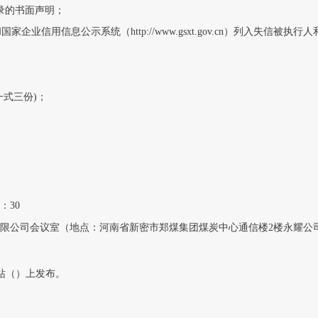
录的书面声明；
ov.cn）和国家企业信用信息公示系统（http://www.gsxt.gov.cn）列
式三份)；
：30
有限公司会议室（地点：河南省新密市郑煤集团煤炭中心通信楼2楼永耀公
网站（）上发布。