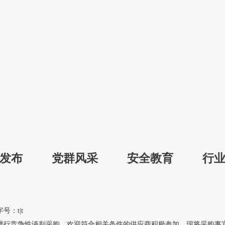
发布
党群风采
安全教育
行
专
字号：
t
|
t
进行竞争性谈判采购，欢迎符合相关条件的供应商积极参加，现将采购事