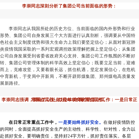
李崇同志深刻分析了集团公司当前面临的形势：
李崇同志从我国所处的历史方位、当前面临的国内外形势和行业
形势、集团公司自身发展三个大方面进行认真剖析，强调要从中国特
色社会主义制度优势和强大生命力上我们要坚定信心；从面对新冠肺
炎疫情我国采取的一系列宏观调控政策理解把握上坚定信心；从集团
公司自身发展受到省委省政府关心支持、集团公司工作氛围的不断好
转、集团公司管理体制的科学高效上坚定信心；既要立足当前，迎难
而上，克难攻坚，又要着眼长远，抓住机遇，坚定发展信心，在危机
中育新机，于变局中开新局，不断开辟郑煤集团、郑州煤电高质量发
展新路径。
李崇同志强调，要全力以赴做好2020年两个方面的工作：一是日常正常重点工作，二是单项突破重点工作。
在日常正常重点工作中，
一是要始终抓好安全。
在做好疫情防控
的同时，全面提高抓好安全生产的主动性、科学性、针对性，全力以
赴抓好安全。要明确责任，坚持好24字方针，抓好责任落实。各层