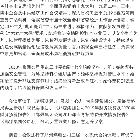
色社会主义思想为指导，全面贯彻党的十九大和十九届二中、三中、
四中全会及中央经济工作会议精神，深入贯彻习近平总书记视察河南
重要讲话精神，落实省委十届十次全会和省委经济工作会议部署，确
定2020年为“巩固提升年”，稳中求进，积极作为，贯彻新发展理念，
落实“六稳”“六保”要求，统筹推进疫情防控和企业发展，以安全生产为
基，以管理提效为要，以转型发展为径，以党的建设为本，持续以党
的建设高质量推动经济发展高质量，奋力实现全年目标任务，为实现
中原更加出彩，全面建成小康社会贡献郑煤力量。
2020年集团公司重点工作要做到“七个始终坚持”，即：始终坚持
加强安全管理；始终坚持科学组织生产；始终坚持提升管理水平；始
终坚持提升非煤支撑作用；始终坚持释放改革红利；始终坚持加强党
的领导；始终坚持保障和改善民生。
会议审议了《增强凝聚力 激发向心力 为构建集团公司发展新格
局再立新功》职代会报告、《郑煤集团公司2019年财务决算及2020年
财务预算报告》《郑煤集团公司2019年业务招待费开支情况报告》
《郑煤集团公司职工分流安置方案》修订意见等议案。
接着，会议进行了郑州煤电公司三届一次职代会的议程，审议了