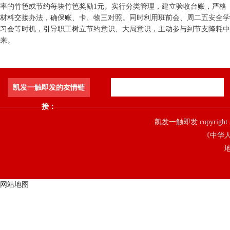
率的竹笆或节约每块竹笆奖励1元。实行分类管理，建立验收台账，严格
材料交接办法，确保账、卡、物三对照。同时利用班前会、周二五安全学
习会等时机，引导职工树立节约意识、大局意识，主动参与到节支降耗中
来。
凯发一触即发的友情链
接：
凯发一触即发 copyright 
《中华人
地
网站地图