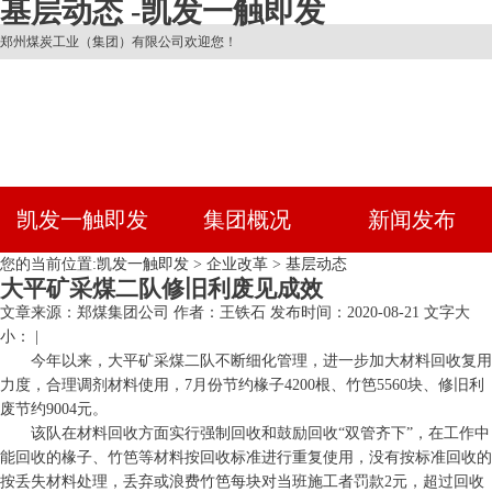
基层动态 -凯发一触即发
郑州煤炭工业（集团）有限公司欢迎您！
凯发一触即发
集团概况
新闻发布
您的当前位置:
凯发一触即发
>
企业改革
>
基层动态
大平矿采煤二队修旧利废见成效
文章来源：郑煤集团公司
作者：王铁石
发布时间：2020-08-21
文字大
小： |
今年以来，大平矿采煤二队不断细化管理，进一步加大材料回收复用
力度，合理调剂材料使用，7月份节约椽子4200根、竹笆5560块、修旧利
废节约9004元。
该队在材料回收方面实行强制回收和鼓励回收“双管齐下”，在工作中
能回收的椽子、竹笆等材料按回收标准进行重复使用，没有按标准回收的
按丢失材料处理，丢弃或浪费竹笆每块对当班施工者罚款2元，超过回收