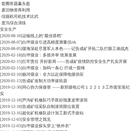
·
套圈答题赢头盔
·
废旧物资再利用
·
综掘机司机技术比武
·
度汛综合演练
安全生产
[2020-08-10]
运输线上的“最佳搭档”
[2020-08-07]
白坪煤业引进高精度测量仪rtk
[2020-08-05]
煤海深处尽显军人本色——记告成矿开拓二队打眼工谢战杰
[2020-02-18]
白坪煤业：多措并举 统筹发展
[2020-02-15]
扛牢责任 开好新局 ——告成矿疫情防控安全生产扎实开展
[2020-02-15]
白坪煤业：加码一条心 拧成一股绳
[2020-02-10]
杨河煤业：全力以赴保障电煤供应
[2020-01-13]
告成矿改制大功率拔轮器
[2019-12-30]
同心协力保接替 ——新郑煤电公司１２２１３工作面安装纪
实
[2019-12-18]
芦沟矿机修队巧手医好报废皮带滚筒
[2019-12-18]
告成矿综采队自制滚筒限位装置
[2019-12-16]
超化矿机修队设计加工新式手扳钻
[2019-12-03]
安全管理之我见
[2019-12-03]
白坪煤业探头穿上“铁外衣”