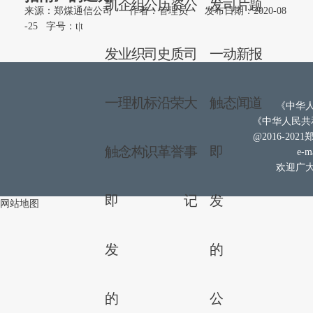
凯
企
组
公
历
资
公
发
司
片
题
来源：郑煤通信公司
作者：管理员
发布日期：2020-08
-25
字号：
t
|
t
发
业
织
司
史
质
司
一
动
新
报
一
理
机
标
沿
荣
大
触
态
闻
道
《中华人
《中华人民共和
@2016-202
触
念
构
识
革
誉
事
即
e-ma
欢迎广大
即
记
发
网站地图
发
的
的
公