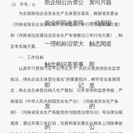
凯
企
组
公
历
资
公
发
司
片
题
-25
字号：
t
|
t
为全面推动企业安全生产主体责任落实，根据省安委会
发
业
织
司
史
质
司
一
动
新
报
《河南省落实企业安全生产主体责任三年行动专题实施方案》
和《河南省信息通信业安全生产专项整治三年行动方案》，制
一
理
机
标
沿
荣
大
触
态
闻
道
定本实施方案。
一、工作目标
触
念
构
识
革
誉
事
即
认真学习贯彻习近平总书记关于“分区分类加强安全监管
执法，强化企业主体责任落实”的重要指示，树牢安全发展理
即
记
发
念，将企业主体责任纳入生产规划、日常管理和监督考核，严
格落实《中华人民共和国安全生产法》《河南省安全生产条
发
的
例》《河南省安全生产风险管控与隐患治理办法》等法律法规
规章，通过开展三年行动，完善和落实重在从根本上消除事故
的
公