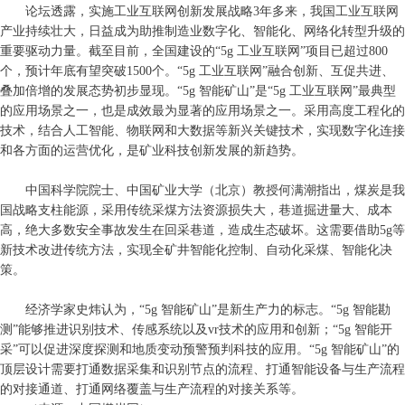
论坛透露，实施工业互联网创新发展战略3年多来，我国工业互联网
产业持续壮大，日益成为助推制造业数字化、智能化、网络化转型升级的
重要驱动力量。截至目前，全国建设的“5g 工业互联网”项目已超过800
个，预计年底有望突破1500个。“5g 工业互联网”融合创新、互促共进、
叠加倍增的发展态势初步显现。“5g 智能矿山”是“5g 工业互联网”最典型
的应用场景之一，也是成效最为显著的应用场景之一。采用高度工程化的
技术，结合人工智能、物联网和大数据等新兴关键技术，实现数字化连接
和各方面的运营优化，是矿业科技创新发展的新趋势。
中国科学院院士、中国矿业大学（北京）教授何满潮指出，煤炭是我
国战略支柱能源，采用传统采煤方法资源损失大，巷道掘进量大、成本
高，绝大多数安全事故发生在回采巷道，造成生态破坏。这需要借助5g等
新技术改进传统方法，实现全矿井智能化控制、自动化采煤、智能化决
策。
经济学家史炜认为，“5g 智能矿山”是新生产力的标志。“5g 智能勘
测”能够推进识别技术、传感系统以及vr技术的应用和创新；“5g 智能开
采”可以促进深度探测和地质变动预警预判科技的应用。“5g 智能矿山”的
顶层设计需要打通数据采集和识别节点的流程、打通智能设备与生产流程
的对接通道、打通网络覆盖与生产流程的对接关系等。