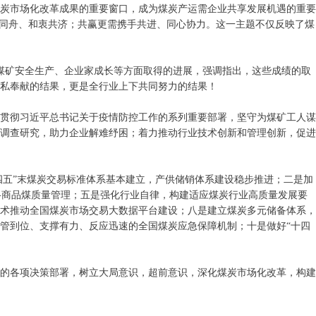
煤炭市场化改革成果的重要窗口，成为煤炭产运需企业共享发展机遇的重要
雨同舟、和衷共济；共赢更需携手共进、同心协力。这一主题不仅反映了煤
煤矿安全生产、企业家成长等方面取得的进展，强调指出，这些成绩的取
私奉献的结果，更是全行业上下共同努力的结果！
决贯彻习近平总书记关于疫情防控工作的系列重要部署，坚守为煤矿工人谋
调查研究，助力企业解难纾困；着力推动行业技术创新和管理创新，促进
四五”末煤炭交易标准体系基本建立，产供储销体系建设稳步推进；二是加
格商品煤质量管理；五是强化行业自律，构建适应煤炭行业高质量发展要
技术推动全国煤炭市场交易大数据平台建设；八是建立煤炭多元储备体系，
管到位、支撑有力、反应迅速的全国煤炭应急保障机制；十是做好“十四
府的各项决策部署，树立大局意识，超前意识，深化煤炭市场化改革，构建