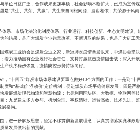
与单位日益广泛，合作成果更加丰硕，社会影响不断扩大，已成为宣传
题是“共生、共荣、共赢”。共生来自同根同源、唇齿相依；共荣源于风
济体系、市场化法治化制度体系、行业运行、科技创新、生态文明建设、
为的结果，是广大煤炭企业锐意改革、不断进取的结果，也是广大矿工无
国煤炭工业协会是煤炭企业之家，新冠肺炎疫情暴发以来，中煤协会坚
；着力推动国有企业履行社会责任，支持打赢抗击疫情阻击战；深入开展
生产秩序稳步恢复，疫情防控形势持续向好。
，“十四五”煤炭市场体系建设要重点做好10个方面的工作：一是到“十
制度和“基础价 浮动价”定价机制，促进煤炭市场平稳健康发展；四是严
加快发展煤炭现代物流和智慧物流；七是利用区块链、大数据、物联网等
目；九是建立多方参与、机制合理、事权清晰、运转高效、技术先进、监
发展格局。
围，进一步解放思想，坚定不移贯彻新发展理念，认真贯彻落实党和政
质量发展做出新的贡献。