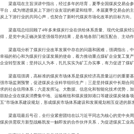
梁嘉琨在主旨演讲中指出，经过多年的培育，夏季全国煤炭交易会参
平台，成为增进煤炭上下游行业友谊的桥梁和纽带。本届夏季交易会的主
炭上下游行业的共同心声，也契合了新时代煤炭市场化改革的目标方向。
梁嘉琨总结回顾了4年多来煤炭行业在供给体系质量、现代化煤炭经
得，是党中央正确决策坚强领导的结果，是各地各部门相互配合、主动作
梁嘉琨分析了煤炭行业改革发展中存在的问题和困难，强调指出，中
幸福的初心和为煤炭行业谋发展的使命，着力推动重点煤矿企业复工复产
企业转型发展；坚持以人为本，扎扎实实为矿工办实事，有力促进了煤矿
梁嘉琨强调，高标准的煤炭市场体系是煤炭经济高质量运行的重要基础
强市场监测预警，促进煤炭企业科学组织生产；三是坚持煤炭中长期合同
求的社会信用体系；六是发挥5g、大数据、信息化和智能化技术优势，
鼓励企业在煤炭消费集中地、运输枢纽和煤炭接卸港口等建设煤炭储备项
五”市场体系建设规划，形成煤炭市场体系建设和发展规划相互促进的新
梁嘉琨最后号召，全行业紧密团结在以习近平同志为核心的党中央周
煤炭供需双方新型战略凯发一触即发的合作伙伴关系，为促进煤炭工业高