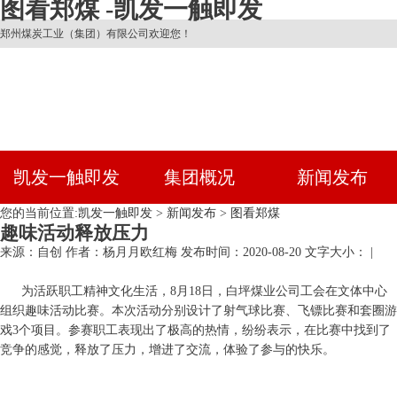
图看郑煤 -凯发一触即发
郑州煤炭工业（集团）有限公司欢迎您！
凯发一触即发
集团概况
新闻发布
您的当前位置:
凯发一触即发
>
新闻发布
>
图看郑煤
趣味活动释放压力
来源：自创
作者：杨月月欧红梅
发布时间：2020-08-20
文字大小： |
为活跃职工精神文化生活，8月18日，白坪煤业公司工会在文体中心
组织趣味活动比赛。本次活动分别设计了射气球比赛、飞镖比赛和套圈游
戏3个项目。参赛职工表现出了极高的热情，纷纷表示，在比赛中找到了
竞争的感觉，释放了压力，增进了交流，体验了参与的快乐。