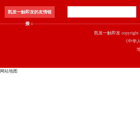
凯发一触即发的友情链
接：
凯发一触即发 copyright 
《中华人
地
网站地图