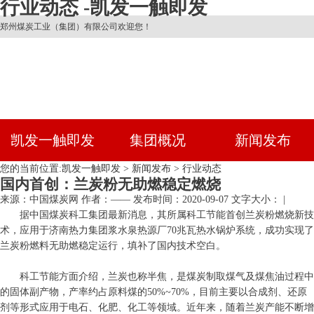
行业动态 -凯发一触即发
郑州煤炭工业（集团）有限公司欢迎您！
凯发一触即发
集团概况
新闻发布
您的当前位置:
凯发一触即发
>
新闻发布
>
行业动态
国内首创：兰炭粉无助燃稳定燃烧
来源：中国煤炭网
作者：——
发布时间：2020-09-07
文字大小： |
据中国煤炭科工集团最新消息，其所属科工节能首创兰炭粉燃烧新技
术，应用于济南热力集团浆水泉热源厂70兆瓦热水锅炉系统，成功实现了
兰炭粉燃料无助燃稳定运行，填补了国内技术空白。
科工节能方面介绍，兰炭也称半焦，是煤炭制取煤气及煤焦油过程中
的固体副产物，产率约占原料煤的50%~70%，目前主要以合成剂、还原
剂等形式应用于电石、化肥、化工等领域。近年来，随着兰炭产能不断增