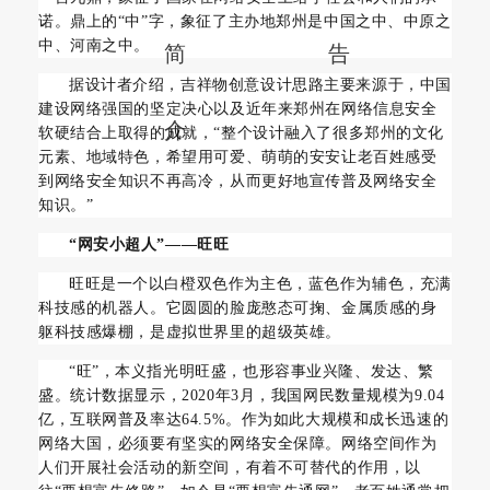
诺。鼎上的“中”字，象征了主办地郑州是中国之中、中原之
中、河南之中。
简
告
据设计者介绍，吉祥物创意设计思路主要来源于，中国
建设网络强国的坚定决心以及近年来郑州在网络信息安全
介
软硬结合上取得的成就，“整个设计融入了很多郑州的文化
元素、地域特色，希望用可爱、萌萌的安安让老百姓感受
到网络安全知识不再高冷，从而更好地宣传普及网络安全
知识。”
“网安小超人”——旺旺
旺旺是一个以白橙双色作为主色，蓝色作为辅色，充满
科技感的机器人。它圆圆的脸庞憨态可掬、金属质感的身
躯科技感爆棚，是虚拟世界里的超级英雄。
“旺”，本义指光明旺盛，也形容事业兴隆、发达、繁
盛。统计数据显示，2020年3月，我国网民数量规模为9.04
亿，互联网普及率达64.5%。作为如此大规模和成长迅速的
网络大国，必须要有坚实的网络安全保障。网络空间作为
人们开展社会活动的新空间，有着不可替代的作用，以