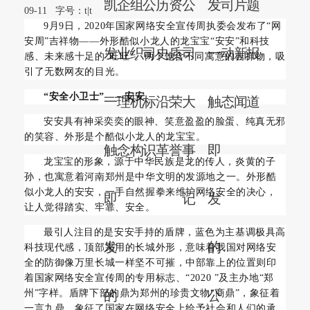
凯
企
组
公
历
资
公
发
司
片
题
09-11
字号：
t
|
t
9月9日，2020年国家网络安全宣传周执委会发布了“网
安周”吉祥物——外形酷似小龙人的龙宝宝“安安”和科技
发
业
织
司
史
质
司
一
动
新
报
感、未来感十足的“旺旺”。两个饱含不同寓意的吉祥物，吸
引了无数网友的目光。
“安全小卫士”——安安
一
理
机
标
沿
荣
大
触
态
闻
道
安安具有神采奕奕的眼神、笑意盈盈的脸蛋、纯真无邪
的笑容、外形是个酷似小龙人的龙宝宝。
触
念
构
识
革
誉
事
即
龙宝宝的形象，源于中华民族是龙的传人，炎黄的子
孙，也寓意着河南郑州是中华文明的发源地之一。外形酷
似小龙人的安安，一手自然握拳来维护网络安全的决心，
即
记
发
让人觉得踏实、牢靠、安全。
最引人注目的是安安手持的盾牌，蓝色为主基调极具高
发
的
科技现代感，顶部采用的长城外形，意味着我国对网络安
全的防御像万里长城一样坚不可摧，中部靠上的位置则印
着国家网络安全宣传周的专用标志、“2020 ”及主办地“郑
州”字样。盾牌下部的鼎为郑州的珍贵文物“商鼎”，象征着
的
公
一言九鼎，象征了国家在网络安全上给予社会和人们的承