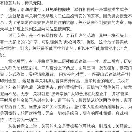
有睡莲片片，诗意无限。
进院，沿湖岸北行，只见垂柳掩映、翠竹相拥处一座重檐攒尖式亭
子，这就是当年关羽每天早晚向二位皇嫂请安的问安亭。因为男女授受不
亲，为了消除两位皇嫂在许昌居住的忧愁，关羽从来不到嫂嫂的内室，每
天早上和晚上只到这里向两位皇嫂问安。
过问安亭，是一个有翠竹数丛、奇石几许的花池，其中一块石头上，
有一大篆书的“心” 字，可以理解为“此心可表”。据说，这个池子其实就
是“雷池”，到这儿关羽是不能再往前走的，所以有“不能越雷池半步” 之
说。
雷池后面，有一座曲脊飞檐二层楼阁式建筑——甘、糜二后宫，历史
上又称为昭烈皇后祠。二后宫分上下两层，面阔三间，灰瓦覆顶，镂花门
窗，苏式彩绘，显得清幽雅致。 问安亭的对面，一座硬山式建筑就是“挂
印封金堂”。这是当年关羽辞别曹操离开许昌、挂印封金的地方。关羽知
道了刘备的消息后，决意离去，便向曹操辞行。曹操为了留住关羽，故意
避而不见。无奈，关羽就把“汉寿亭侯” 大印悬挂在此堂正中，并将曹操
平时所赠的金银玉帛封存其中，留下书信，带领随从护送两位皇嫂，离开
许都西行而去。当曹操得知关羽去向后，急忙带人追至城西灞陵桥头，为
关羽饯行，想再次挽留，无奈一切都是缘份，所有的厚礼相赠、真诚相
待，终究皆为一场空。
从某种意义上说，关羽的忠义是曹操帮他写就的。到后来，关羽败走