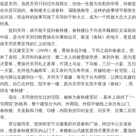
就是关羽。虽然关羽只到过许昌两次，但他一生最为光彩的华章，却都是
在许昌写就的。春秋楼关公读春秋、灞陵挑袍等，这样的故事情节都发生
在许昌，而这样的故事写就了关羽的千秋大义，成为一个民族大忠大义的
经典。
提到关羽，就不能不提到春秋楼。春秋楼位于许昌市魏都区文庙前街
中段，是当年关羽归附曹操在许秉烛达旦、夜读《春秋》的地方，更是成
就关羽至尊至伟的仁义的地方。
东汉建安五年（200年）春，曹操东征刘备，下邳之战刘备败北，投
奔了袁绍，关羽和刘备的甘、糜二夫人则被曹操俘虏，来到许都。因为宠
才爱将，曹操对关羽礼之甚厚，可谓上马金、下马银，三日一小宴、五日
一大宴。先拜他为偏将军，后又表封为汉寿亭侯，并赐给他一处宅院，让
他与两位皇嫂同住一宅。关羽为了避嫌，将宅子分为两院，让两位皇嫂住
内院，自己住外院。院中有一楼，因为关羽常在其中夜读《春秋》 ，而
得名“春秋楼” 。
现在，关羽曾经住过的宅院，被称为春秋楼景区 ，基本上保持了“一
宅两院”的格局，整个建筑分为内、外两院。外院中轴线上依次有山门、
春秋楼、关圣殿和刀楼、印楼；内院有挂印封金堂、问安亭、甘糜二后宫
等。
穿过被诗意、悠闲和安宁点缀着的许昌春秋广场，跨过中心文庙前
街，便是春秋楼景区的山门了。单檐歇山式建筑显得庄重而古朴，覆顶的