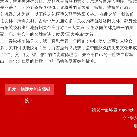
麦城，被东吴孙权捉住。孙权没有曹操的爱才，更没有曹操的胸襟，他把
关羽杀了。又恐刘备兴兵报仇，遂将关羽首级献于曹操。曹操将计就计，
刻沉香之木为躯，以王侯之礼厚葬关羽于洛阳关林。 在此之前，我曾前
往关林，拜谒关羽。古今中外关庙众多，关羽的葬首处洛阳关林、葬身处
当阳关陵和出生地解州关帝庙并称 “三大关庙”，但洛阳关林是唯一的集
冢、庙、林合一的名胜古迹，位居“三大关庙”之首。
春秋楼前谒关羽，我一直思考着一个问题：中国历史上英雄人物众
多，关羽何以能脱颖而出，万古流芳？我想，是中国悠久的历史文化形成
了“仁、义、礼、智、信” 的传统道德理念，关羽用自己的一腔热血谱写
出一曲忠义仁勇的壮歌，他的品德备受百姓的敬仰。
凯发一触即发的友情链
接：
凯发一触即发 copyright 
《中华人
地