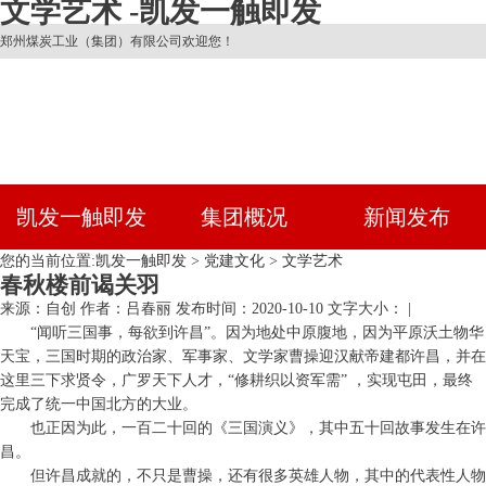
文学艺术 -凯发一触即发
郑州煤炭工业（集团）有限公司欢迎您！
凯发一触即发
集团概况
新闻发布
您的当前位置:
凯发一触即发
>
党建文化
>
文学艺术
春秋楼前谒关羽
来源：自创
作者：吕春丽
发布时间：2020-10-10
文字大小： |
“闻听三国事，每欲到许昌”。因为地处中原腹地，因为平原沃土物华
天宝，三国时期的政治家、军事家、文学家曹操迎汉献帝建都许昌，并在
这里三下求贤令，广罗天下人才，“修耕织以资军需” ，实现屯田，最终
完成了统一中国北方的大业。
也正因为此，一百二十回的《三国演义》，其中五十回故事发生在许
昌。
但许昌成就的，不只是曹操，还有很多英雄人物，其中的代表性人物