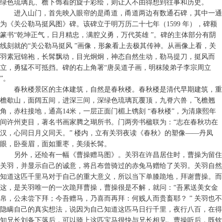
绿色琉璃瓦、檐下饰着的旋子彩绘，则让人不由得想到往事和历史。
进入山门，首先映入眼帘的是甬道，甬道两边有数通石碑，其中一通
为《关公勒马挺风图》碑。该碑立于明万历二十七年（1599 年），碑额
篆书“乾坤正气，日月精忠，满腔义勇，万代英雄 ”。碑的主体部分有阴
线刻就的“关公勒马挺风 ”画像，形象看上去极其传神。从画像上看，关
羽素冠锦袍，长髯飘动，目光炯炯，神态自然生动，勒马提刀，挺风而
立，勇猛不可抵挡。碑的右上角署“唐吴道子画，明秣陵弟子李宗周立
”。
春秋楼景区的主体建筑，自然是春秋楼。春秋楼是清代早期建筑，重
檐歇山，面阔五间，进深三间，深绿色琉璃瓦覆顶，九脊六兽，飞檐翘
角，赤柱接地，通高14米，一层正面门楣上镌刻 “春秋楼”，为清康熙年
间许州吏目，著名书画家腾之瑚所书。门两旁书楹联为：“志在春秋功在
汉，心同日月义同天。” 楼内，立有关羽夜读《春秋》的塑像——丹凤
眼，卧蚕眉，面如重枣，美须长髯。
另外，还绘有一幅《曹操赠马图》。关羽在许昌居住时，曹操为留住
关羽，并显示自己的诚意，将吕布曾骑过的赤兔马赠给了关羽。关羽自然
知道这匹千里马对于自己的重大意义，所以当下单膝跪地，拜谢曹操。而
这，是关羽唯一的一次跪拜曹操，曹操很是不解，就问：“吾累送美女金
帛，公未尝下拜；今吾赠马，乃喜而再拜：何贱人而贵畜耶？ ” 关羽也不
隐瞒自己的真实想法，说因为自己知道这匹马日行千里，夜行八百，在得
知兄长刘备下落后，可以骑上这匹宝马很快与兄长相见。曹操听后，既钦