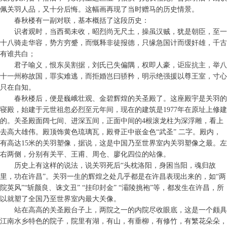
佩关羽人品，又十分后悔。这幅画再现了当时赠马的历史情景。
春秋楼有一副对联，基本概括了这段历史：
识者观时，当西蜀未收，昭烈尚无尺土，操虽汉贼，犹是朝臣，至一
十八骑走华容，势方穷蹙，而慨释非徒报德，只缘急国计而缓奸雄，千古
有谁共白；
君子喻义，恨东吴割据，刘氏已失偏隅，权即人豪，讵应抗主，举八
十一州称故国，罪实难逃，而拒婚岂曰骄矜，明示绝强援以尊王室，寸心
只在自知。
春秋楼后，便是巍峨壮观、金碧辉煌的关圣殿了。这座殿宇是关羽的
寝殿，始建于元世祖忽必烈至元年间，现在的建筑是1977年在原址上修建
的。关圣殿面阔七间、进深五间，正面中间的4根滚龙柱为深浮雕，看上
去高大雄伟。殿顶饰黄色琉璃瓦，殿脊正中嵌金色“武圣” 二字。殿内，
有高达15米的关羽塑像，据说，这是中国乃至世界室内关羽塑像之最。左
右两侧，分别有关平、王甫、周仓、廖化四位的站像。
历史上有这样的说法，说关羽死后“头枕洛阳，身困当阳，魂归故
里，功在许昌”。关羽一生的辉煌之处几乎都是在许昌表现出来的，如“两
院英风”“斩颜良、诛文丑” “挂印封金” “灞陵挑袍”等，都发生在许昌，所
以就塑了全国乃至世界室内最大关像。
站在高高的关圣殿台子上，两院之一的内院尽收眼底，这是一个颇具
江南水乡特色的院子，院里有湖，有山，有垂柳，有修竹，有繁花朵朵，