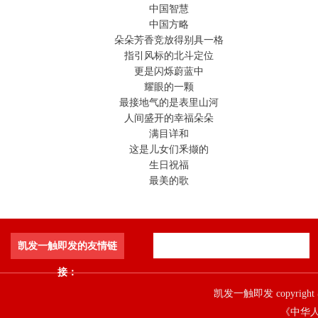
中国智慧
中国方略
朵朵芳香竞放得别具一格
指引风标的北斗定位
更是闪烁蔚蓝中
耀眼的一颗
最接地气的是表里山河
人间盛开的幸福朵朵
满目详和
这是儿女们釆撷的
生日祝福
最美的歌
凯发一触即发的友情链
接：
凯发一触即发 copyright 
《中华人