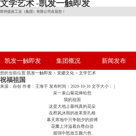
文学艺术 -凯发一触即发
郑州煤炭工业（集团）有限公司欢迎您！
凯发一触即发
集团概况
新闻发布
您的当前位置:
凯发一触即发
>
党建文化
>
文学艺术
祝福祖国
来源：自创
作者：王海干
发布时间：2020-10-10
文字大小： |
采一束山菊花捧给您
我的祖国
这是大地上最纯真的花朵
在栉风沐雨的改革里扎根
幕天席地中只争朝夕的拚搏
花瓣上洋溢着自尊自信
倔强中怒放五颜六色