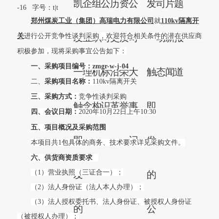
凯
企
组
公
历
资
公
发
司
片
题
-16
字号：
t
|
t
郑州煤炭工业（集团）高瑞电力有限公司
就
110kv隔离开
关
进行公开竞争性谈判采购，欢迎符合相关条件的潜在供应商
发
业
织
司
史
质
司
一
动
新
报
积极参加，现将采购事宜公告如下：
一、
采购项目编号：zmgr-w-j-04
一
理
机
标
沿
荣
大
触
态
闻
道
二、
采购项目名称：
110kv
隔离开关
三、采购方式：
竞争性谈判采购
触
念
构
识
革
誉
事
即
四、会议日期：
2020
年10月22日上午10:30
五、项目概况及采购范围
即
记
发
本项目共1包具体的商务、技术要求详见采购文件。
六、供货商资质要求
（1）营业执照（三证合一）；
发
的
（2）法人身份证（法人本人办理）；
（3）法人授权委托书、法人身份证、被授权人身份证
的
公
（被授权人办理）；