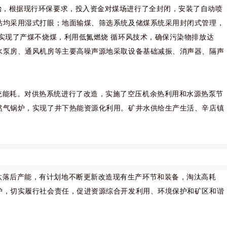
治，根据现行环保要求，投入资金对煤场进行了全封闭，安装了自动喷
钻均采用湿式打眼；地面输煤、筛选系统及储煤系统采用封闭式管理，
实现了产煤不烧煤，利用低氮燃烧 循环风技术，确保污染物排放达
水泵房、通风机房等主要高噪声源地采取设备基础减振、消声器、隔声
统能耗。对供热系统进行了改造，实施了空压机余热利用和水源热泵节
然气锅炉，实现了井下热能资源化利用。矿井水供给生产生活、辛店镇
汰落后产能，有计划地不断更新改造现有生产环节和装备，淘汰高耗
护，切实履行社会责任，促进资源综合开发利用、环境保护和矿区和谐