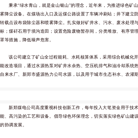
秉承“绿水青山，就是金山银山”的理念，近年来，为推进绿色矿
雾降尘设备。在煤场出入口及运煤公路设置了车辆冲刷站；井下建立
转载点设布袋除尘器和喷雾降尘。扎实做好矿井水、污水、废水处理与
标；煤矸石用于填沟造田；设置危险废物暂存间，分类堆放、有序管
罩等措施，降低噪声危害。
该公司建立了矿山全过程能耗、水耗核算体系，采用综合机械化
能改造项目，通过水源热泵对矿井水余热、空压机排气和油冷却系统
自来水厂、新郑市盛源热力公司水源，以及用于城市生态补水、农灌
新郑煤电公司高度重视科技创新工作，每年投入大笔资金用于技
能、高污染的工艺和设备。倡导绿色环保理念，切实落实绿色矿山建
的协调发展。