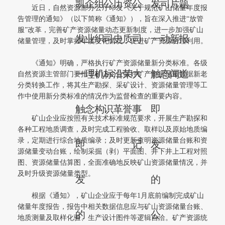
凯
企
组
公
历
资
公
发
司
片
题
近日，自然资源部办公厅印发《关于规范矿山储量年度报
告管理的通知》（以下简称《通知》），旨在深入推进“放管
服”改革，完善矿产资源储量动态更新制度，进一步加强矿山
发
业
织
司
史
质
司
一
动
新
报
储量管理，及时掌握年度变化情况，促进矿产资源合理利用。
《通知》明确，严格执行矿产资源储量新分类标准。各级
一
理
机
标
沿
荣
大
触
态
闻
道
自然资源主管部门要指导矿山企业做好矿产资源储量数据新老
分类转换工作，将其生产勘探、采矿设计、资源储量管理等工
作中使用新分类标准的情况作为监督检查的重要内容。
触
念
构
识
革
誉
事
即
矿山企业应按照有关技术标准规范要求，开展生产勘探和
各种工程地质调查，及时完成工程验收、取样以及原始地质编
录，定期进行综合地质编录；及时更新查明资源储量台账和资
即
记
发
源储量变动台账，绘制采掘（剥）平面图、井下井上工程对照
图、资源储量估算图，全面准确地反映矿山资源储量情况，并
及时升级资源储量类型。
发
的
根据《通知》，矿山企业应于每年1月底前编制完成矿山
储量年度报告，报告中相关数据信息应与矿山资源储量台账、
的
公
地质测量及取样化验、生产设计图件等逻辑自洽。矿产资源统