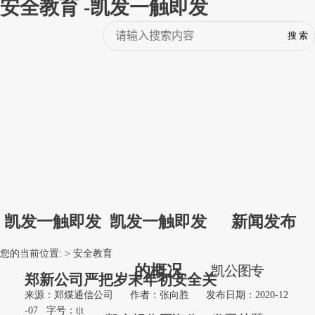
安全教育 -凯发一触即发
凯发一触即发
凯发一触即发
新闻发布
您的当前位置: >
安全教育
的概况
凯
公
图
专
郑新公司严把岁末年初安全关
来源：郑煤通信公司
作者：张向胜
发布日期：2020-12
-07
字号：
t
|
t