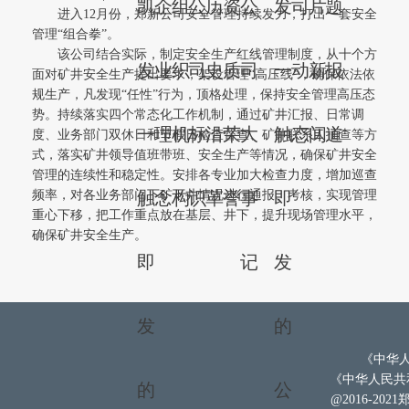
凯
企
组
公
历
资
公
发
司
片
题
进入12月份，郑新公司安全管理持续发力，打出一套安全
管理“组合拳”。
该公司结合实际，制定安全生产红线管理制度，从十个方
发
业
织
司
史
质
司
一
动
新
报
面对矿井安全生产提出要求，架设管理“高压线”，确保依法依
规生产，凡发现“任性”行为，顶格处理，保持安全管理高压态
势。持续落实四个常态化工作机制，通过矿井汇报、日常调
一
理
机
标
沿
荣
大
触
态
闻
道
度、业务部门双休日和节假日检查督查、矿井联系人抽查等方
式，落实矿井领导值班带班、安全生产等情况，确保矿井安全
管理的连续性和稳定性。安排各专业加大检查力度，增加巡查
频率，对各业务部门下矿下井情况进行通报、考核，实现管理
触
念
构
识
革
誉
事
即
重心下移，把工作重点放在基层、井下，提升现场管理水平，
确保矿井安全生产。
即
记
发
发
的
《中华人
《中华人民共和
的
公
@2016-202