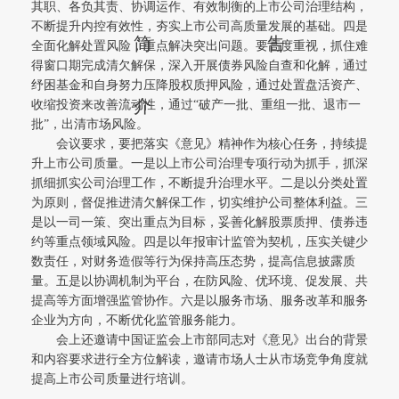
其职、各负其责、协调运作、有效制衡的上市公司治理结构，
不断提升内控有效性，夯实上市公司高质量发展的基础。四是
简
告
全面化解处置风险，重点解决突出问题。要高度重视，抓住难
得窗口期完成清欠解保，深入开展债券风险自查和化解，通过
纾困基金和自身努力压降股权质押风险，通过处置盘活资产、
介
收缩投资来改善流动性，通过“破产一批、重组一批、退市一
批”，出清市场风险。
会议要求，要把落实《意见》精神作为核心任务，持续提
升上市公司质量。一是以上市公司治理专项行动为抓手，抓深
抓细抓实公司治理工作，不断提升治理水平。二是以分类处置
为原则，督促推进清欠解保工作，切实维护公司整体利益。三
是以一司一策、突出重点为目标，妥善化解股票质押、债券违
约等重点领域风险。四是以年报审计监管为契机，压实关键少
数责任，对财务造假等行为保持高压态势，提高信息披露质
量。五是以协调机制为平台，在防风险、优环境、促发展、共
提高等方面增强监管协作。六是以服务市场、服务改革和服务
企业为方向，不断优化监管服务能力。
会上还邀请中国证监会上市部同志对《意见》出台的背景
和内容要求进行全方位解读，邀请市场人士从市场竞争角度就
提高上市公司质量进行培训。