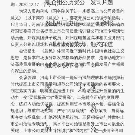
凯
企
组
公
历
资
公
发
司
片
题
期：2020-12-17
字号：
t
|
t
为深入贯彻落实《国务院关于进一步提高上市公司质量的
意见》（以下简称《意见》），部署开展公司治理专项活动，
发
业
织
司
史
质
司
一
动
新
报
12月15日，河南证监局联合河南省地方金融监管局、河南省政
府国资委召开全省提高上市公司质量培训暨公司治理专项活动
动员会。郑煤集团班子成员、郑州煤电董监高和相关业务部门
一
理
机
标
沿
荣
大
触
态
闻
道
负责人分别以现场和在线方式参加了会议。
会议指出，《意见》体现习近平新时代中国特色社会主义
思想，是资本市场服务新发展格局的必然要求，是推动地方经
济高质量发展的内在之需，必将对上市公司今后发展产生积极
触
念
构
识
革
誉
事
即
而深远的影响。
会议强调，河南上市公司一是应当深刻理解和准确把握新
时代提高上市公司质量和规范公司治理专项活动的各项要求，
即
记
发
制定落实方案，明确重点推进工作，不断增强提升质量的内生
动力，变“要我提高”为“我要提高”。二是树立正确的发展理
念，练好内功做优做强，提高利用资本市场的本领。要强化合
发
的
规意识，尊重市场规则，严守“四条底线”，心存敬畏，自觉远
离各类市场乱象，杜绝违法违规行为。三是积极参与并做好上
市公司治理专项活动。高水平公司治理是提升上市公司质量的
的
公
关键，上市公司要突出“转机制”和“强内控”，进一步健全各司