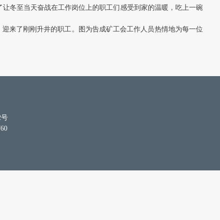
为了让冬至当天奋战在工作岗位上的职工们感受到家的温暖，吃上一碗
前，迎来了刚刚升井的职工。图为告成矿工会工作人员热情地为每一位
2号
60