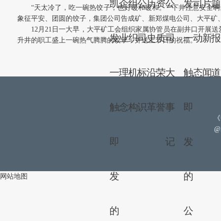
凯
企
组
公
历
资
公
发
司
片
“天太冷了，吃一碗热饺子，也好暖和暖和。”“下井注意安全
象征平安、团圆的饺子，集团公司告成矿、新郑煤电公司、大平矿
12月21日一大早，大平矿工会组织家属协管员在副井口开展
发
业
织
司
史
质
司
一
动
新
升井的职工盛上一碗热气腾腾的饺子，并送上节日的祝福。
一
理
机
标
沿
荣
大
触
态
闻
触
念
构
识
革
誉
事
即
《
@
即
记
发
发
的
网站地图
的
公