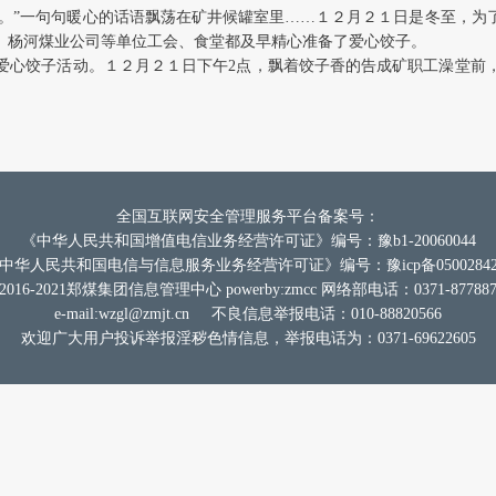
题
啊。”一句句暖心的话语飘荡在矿井候罐室里……１２月２１日是冬至，
、杨河煤业公司等单位工会、食堂都及早精心准备了爱心饺子。
送爱心饺子活动。１２月２１日下午2点，飘着饺子香的告成矿职工澡堂
报
道
全国互联网安全管理服务平台备案号：
《中华人民共和国增值电信业务经营许可证》编号：豫b1-20060044
中华人民共和国电信与信息服务业务经营许可证》编号：豫icp备0500284
2016-2021郑煤集团信息管理中心 powerby:zmcc 网络部电话：0371-877887
e-mail:
wzgl@zmjt.cn
不良信息举报电话：010-88820566
欢迎广大用户投诉举报淫秽色情信息，举报电话为：0371-69622605