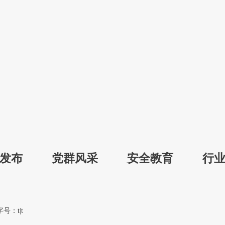
发布
党群风采
安全教育
行
专
字号：
t
|
t