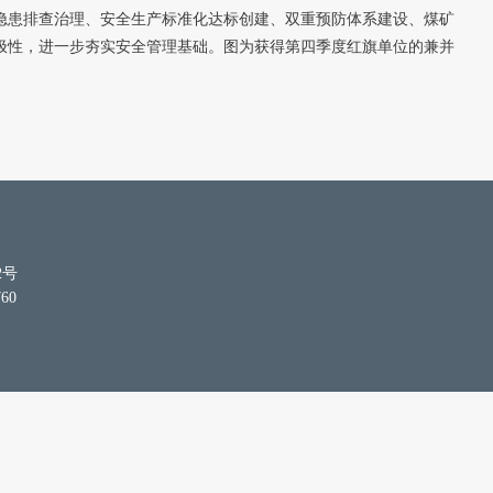
隐患排查治理、安全生产标准化达标创建、双重预防体系建设、煤矿
极性，进一步夯实安全管理基础。图为获得第四季度红旗单位的兼并
2号
60