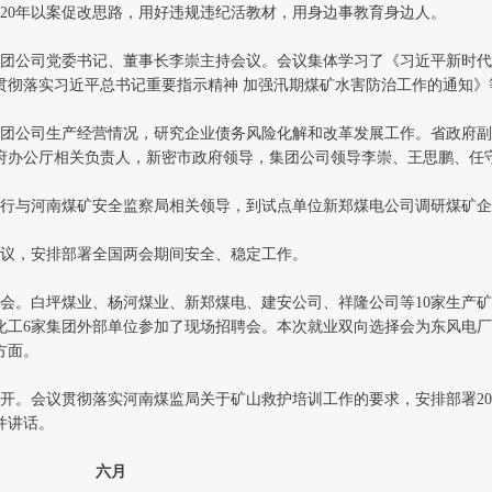
020年以案促改思路，用好违规违纪活教材，用身边事教育身边人。
团公司党委书记、董事长李崇主持会议。会议集体学习了《习近平新时代
贯彻落实习近平总书记重要指示精神 加强汛期煤矿水害防治工作的通知》
团公司生产经营情况，研究企业债务风险化解和改革发展工作。省政府副
府办公厅相关负责人，新密市政府领导，集团公司领导李崇、王思鹏、任
行与河南煤矿安全监察局相关领导，到试点单位新郑煤电公司调研煤矿企
议，安排部署全国两会期间安全、稳定工作。
会。白坪煤业、杨河煤业、新郑煤电、建安公司、祥隆公司等10家生产矿
工6家集团外部单位参加了现场招聘会。本次就业双向选择会为东风电厂职
方面。
开。会议贯彻落实河南煤监局关于矿山救护培训工作的要求，安排部署20
并讲话。
月