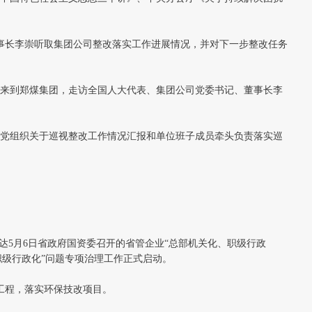
事长李崇听取集团公司整改落实工作进展情况，并对下一步整改任务
来到郑煤集团，走访全国人大代表、集团公司党委书记、董事长李
党组织关于巡视整改工作情况汇报和单位班子成员牵头负责落实巡
达5月6日省政府国资委召开的省管企业“总部机关化、职级行政
职级行政化”问题专项治理工作正式启动。
工程，落实环保技改项目。