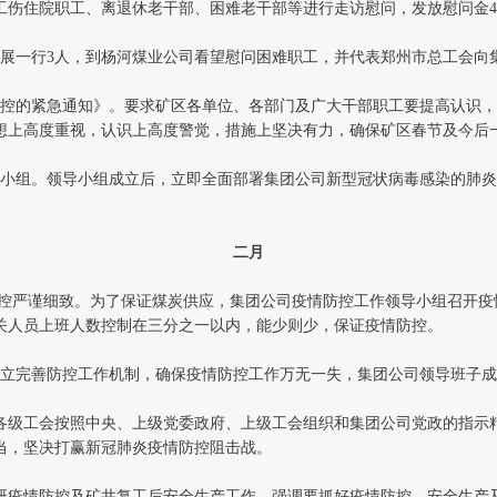
伤住院职工、离退休老干部、困难老干部等进行走访慰问，发放慰问金48.
施展一行3人，到杨河煤业公司看望慰问困难职工，并代表郑州市总工会向
控的紧急通知》。要求矿区各单位、各部门及广大干部职工要提高认识，
想上高度重视，认识上高度警觉，措施上坚决有力，确保矿区春节及今后
小组。领导小组成立后，立即全面部署集团公司新型冠状病毒感染的肺炎
二月
控严谨细致。为了保证煤炭供应，集团公司疫情防控工作领导小组召开疫
关人员上班人数控制在三分之一以内，能少则少，保证疫情防控。
完善防控工作机制，确保疫情防控工作万无一失，集团公司领导班子成
级工会按照中央、上级党委政府、上级工会组织和集团公司党政的指示精
当，坚决打赢新冠肺炎疫情防控阻击战。
疫情防控及矿井复工后安全生产工作。强调要抓好疫情防控、安全生产