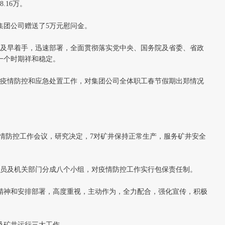
16万。
集团公司赠送了5万元慰问金。
及早着手，迅速部署，全面贯彻落实党中央、国务院及省委、省政
一个时期祥和稳定。
疫情防控和应急处置工作，对集团公司全体职工春节假期出郑情况
情防控工作会议，研究决定，7对矿井保持正常生产，服务矿井安全
员及机关部门分成八个小组，对疫情防控工作实行包保责任制。
神和安排部署，高度重视，主动作为，全力配合，强化宣传，积极
及矿井运行三大工作。