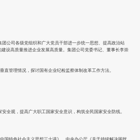
集团公司各级党组织和广大党员干部进一步统一思想、提高政治站
的建设高质量推进企业发展高质量。集团公司党委书记、董事长李崇
垂直管理情况，探讨国有企业纪检监察体制改革工作方法。
国家安全观，提高广大职工国家安全意识，构筑全民国家安全防线。
中国特色社会主义思想三十讲》、中央办公厅《关于持续解决困扰