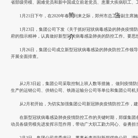
省部级劳模、困难党员和新中国成立前老党员、患重大疾病职工、工
简
告
1月21日下午，在2020年春节到来之际，郑州市总工会副主席
1月23日，集团公司下发《关于抓好冠状病毒感染的肺炎疫情防
介
府的指示精神，认真做好新型冠状病毒感染肺炎的防控工作。要思
1月26日，集团公司成立新型冠状病毒感染的肺炎防控工作领导
开展全面排查。
从2月3日起，集团公司采取控制上班人数等措施， 做到疫情防
生产的运销公司、供销公司、铁路运输分公司等单位和集团公司机
从2月初开始，为切实加强集团公司新冠肺炎疫情防控工作，建立
在新型冠状病毒感染肺炎疫情防控工作的关键时期，郑煤集团各
动员各级劳模先进发挥示范作用，带动广大职工勠力同心、奋勇担
2月3日，集团公司党委书记、董事长李崇到新郑煤电公司，调研