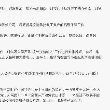
动、踊跃参加，纷纷自愿捐款，以实际行动践行了初心使命，彰显
和供销公司，调研督导疫情防控复工复产的后勤保障工作。
调研。李涛强调，要坚持不懈防控两个风险：疫情风险、债务风
件，对集团公司严防“境外疫情输入”工作进行安排部署。会后，集
组会议精神和党委书记、董事长、疫情防控领导小组组长李崇讲话细
人员子女等青少年群体特别行动捐款活动。截至3月15日，已累计
近平新时代中国特色社会主义思想为指导，全面落实十九届中央纪
，拓展提升“5 8 3”全面从严治党责任体系，一体推进不敢腐不能
集团公司领导班子成员刘君、邹山旺、张海洋列席会议。