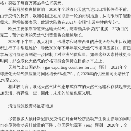
格）突破了每百万英热单位15美元。
受新冠肺炎疫情影响，2020年全球液化天然气进出口增长停滞不前。
由于疫情的反弹，欧洲各国正在采取新一轮的封锁措施，从而限制了能源
需求。萨塔帕蒂表示，欧洲大陆将在2021年实现“非常中性的复苏”。
欧洲主要依靠管道来运输天然气，随着颇具争议的“北溪—2”项目的
完工，预计欧洲的天然气消费量将会继续增长。
2020年下半年，澳大利亚、卡塔尔和马来西亚的液化天然气出口设施
都进行了非常规维护，导致2020年下半年液化天然气市场供应紧张，而巴
拿马运河航运管制进一步限制了对亚洲的供应量。如果这些因素持续更长
时间，那么液化天然气的价格可能会保持在目前水平之上。
天然气出口国论坛（gas exporting countries forum）预计，2021年全
球液化天然气供应量将同比增长6%至7%，而2020年的供应量同比增长了
2%至2.5%。
相比较而言，液化天然气比气态形式存在的天然气运输和存储起来更
加灵活、有弹性一些，因此，未来的前途也更光明。
清洁能源投资将显著增加
尽管很多人预计新冠肺炎疫情在对全球经济活动产生负面影响的同时
也会显著推动碳排放量的下降，但国际能源署（iea）预测，2020年，全