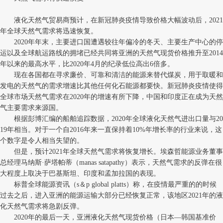
液化天然气贸易商预计，在新冠肺炎疫情导致价格大幅波动后，2021
年全球天然气需求将迅速恢复。
2020年年末，主要进口国遭遇较往年偏冷的冬天、主要生产中心的停
运以及全球航运路线的拥堵已经共同将亚洲的天然气现货价格推升至2014
年以来的最高水平，比2020年4月的纪录低位高出6倍多。
现在各国都在寻求廉价、可靠和清洁的能源来替代煤炭，用于取暖和
发电的天然气的需求增速比其他任何化石能源都要快。新冠肺炎疫情使得
全球市场天然气需求在2020年的增速有所下降，中国和印度正在成为天然
气主要需求来源国。
根据彭博汇编的船舶追踪数据，2020年全球液化天然气进出口量与20
19年相当。对于一个自2016年来一直保持着10%年增长率的行业来说，这
个数字是令人相当失望的。
但是，预计2021年全球天然气需求将恢复增长。埃森哲能源业务董事
总经理马纳斯·萨塔帕蒂（manas satapathy）表示，天然气需求的反弹在很
大程度上取决于巴基斯坦、印度和孟加拉国的表现。
标普全球能源资讯（s＆p global platts）称，在疫情最严重的的时候
过去之后，进入亚洲的能源运输大部分已经恢复正常，该地区2021年的液
化天然气需求将急剧反弹。
2020年的最后一天，亚洲液化天然气现货价格（日本—韩国基准价