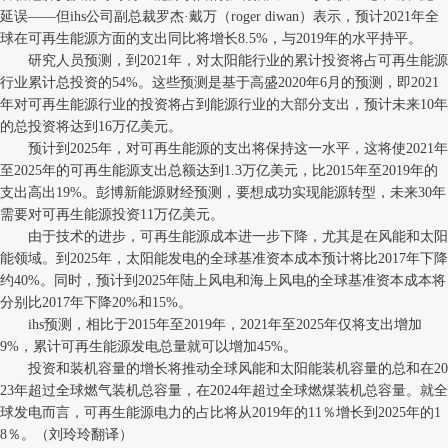
延误——但ihs公司副总裁罗杰·戴万（roger diwan）表示，预计2021年全
球在可再生能源方面的支出同比将增长8.5%，与2019年的水平持平。
研究人员预测，到2021年，对太阳能行业的累计投资将占可再生能源
行业累计总投资的54%。这些预测是基于高盛2020年6月的预测，即2021
年对可再生能源行业的投资将占到能源行业的大部分支出，预计未来10年
的总投资将达到16万亿美元。
预计到2025年，对可再生能源的支出将保持这一水平，这将使2021年
至2025年的可再生能源支出总额达到1.3万亿美元，比2015年至2019年的
支出高出19%。彭博新能源财经预测，要想成功实现能源转型，未来30年
需要对可再生能源投资11万亿美元。
由于技术的进步，可再生能源成本进一步下降，尤其是在风能和太阳
能领域。到2025年，太阳能发电的全球基准资本成本预计将比2017年下降
约40%。同时，预计到2025年陆上风电和海上风电的全球基准资本成本将
分别比2017年下降20%和15%。
ihs预测，相比于2015年至2019年，2021年至2025年仅将支出增加
9%，累计可再生能源发电总量就可以增加45%。
投资和装机容量的增长将推动全球风能和太阳能装机容量的总和在20
23年超过全球燃气装机总容量，在2024年超过全球燃煤装机总容量。就全
球发电而言，可再生能源电力的占比将从2019年的11％增长到2025年的1
8％。（刘玲玲翻译）