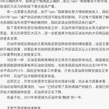
100万桶的水平。如果这个预测是正确的，那么“opec ”将能够在不给市场
造成巨大压力的前提下逐步提高产量。
有一点需要注意的是，由于“opec ”国家都在努力增加财政收入，因此
2021年“opec ”减产协议的执行情况可能会受到影响。不过每个国家都了解
当前国际油市供需平衡的脆弱性，因此应该会按照协议执行减产。
除了需求和负责任地增加供应之外，石油市场可能还会从美元疲软中
受益。美元仍承受巨大压力，进一步贬值将为包括石油在内的大宗商品提
供更多支撑。
石油市场现在面临的主要风险是新冠肺炎疫情的继续蔓延，这是主要
的不确定因素，但看起来当前的疫苗接种工作应该足以让人们的生活在20
21年夏季到来之前恢复正常。
与往常一样，石油贸易商将继续关注库存方面的所有动态。根据最近
的美国能源情报署每周石油状况报告，当前美国原油库存比过去5年平均
水平高出约11%，因此还有很多工作要做。只有当原油库存降至接近正常
水平时，石油产品才能获得更多收益。
总而言之，尽管当前需求方面还存在很多问题，但从各方因素来看，
石油在短期内是看涨的。“opec ”已经证明了其协调减产的能力，各国已经
开始大规模接种疫苗，石油库存正在下降。
有鉴于此，2021年有望成为石油市场“翻身”的一年。
天然气需求将快速恢复