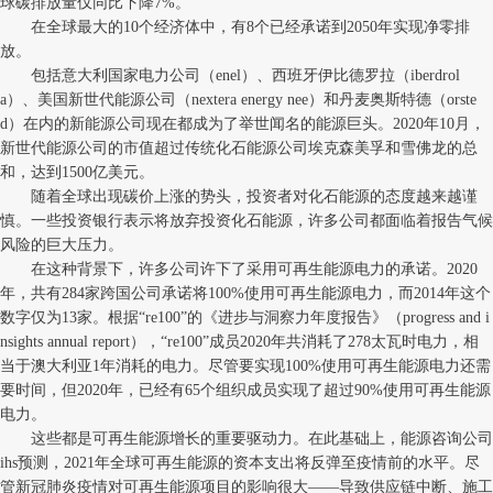
球碳排放量仅同比下降7%。
在全球最大的10个经济体中，有8个已经承诺到2050年实现净零排
放。
包括意大利国家电力公司（enel）、西班牙伊比德罗拉（iberdrol
a）、美国新世代能源公司（nextera energy nee）和丹麦奥斯特德（orste
d）在内的新能源公司现在都成为了举世闻名的能源巨头。2020年10月，
新世代能源公司的市值超过传统化石能源公司埃克森美孚和雪佛龙的总
和，达到1500亿美元。
随着全球出现碳价上涨的势头，投资者对化石能源的态度越来越谨
慎。一些投资银行表示将放弃投资化石能源，许多公司都面临着报告气候
风险的巨大压力。
在这种背景下，许多公司许下了采用可再生能源电力的承诺。2020
年，共有284家跨国公司承诺将100%使用可再生能源电力，而2014年这个
数字仅为13家。根据“re100”的《进步与洞察力年度报告》（progress and i
nsights annual report），“re100”成员2020年共消耗了278太瓦时电力，相
当于澳大利亚1年消耗的电力。尽管要实现100%使用可再生能源电力还需
要时间，但2020年，已经有65个组织成员实现了超过90%使用可再生能源
电力。
这些都是可再生能源增长的重要驱动力。在此基础上，能源咨询公司
ihs预测，2021年全球可再生能源的资本支出将反弹至疫情前的水平。尽
管新冠肺炎疫情对可再生能源项目的影响很大——导致供应链中断、施工