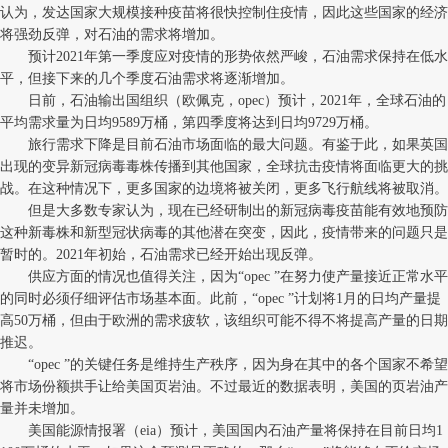
认为，发达国家大规模接种疫苗将很快控制住疫情，因此这些国家的经济
将强劲反弹，对石油的需求将增加。
预计2021年第一季度应对疫情的形势依然严峻，石油需求保持在低水
平，但接下来的几个季度石油需求将逐渐增加。
日前，石油输出国组织（欧佩克，opec）预计，2021年，全球石油的
平均需求量为日均9589万桶，第四季度将达到日均9729万桶。
旅行需求下降是目前石油市场面临的最大问题。有鉴于此，如果英国
出现的变异新冠病毒毒株传播到其他国家，全球抗击疫情将面临更大的挑
战。在这种情况下，更多国家的边境将被关闭，更多飞行航线将被取消。
但是大多数专家认为，现在已经研制出的新冠病毒疫苗能有效地预防
这种新毒株和新型冠状病毒的其他潜在突变，因此，疫情带来的问题只是
暂时的。2021年初始，石油需求已经开始出现反弹。
供应方面的情况也值得关注，因为“opec ”在努力使产量接近正常水平
的同时必须仔细评估市场基本面。此前，“opec ”计划将1月的日均产量提
高50万桶，但由于欧洲的需求疲软，该组织可能不得不将提高产量的日期
推迟。
“opec ”的关键任务是维持生产秩序，因为身在其中的各个国家不希望
将市场份额拱手让给美国页岩油。不过最近的数据表明，美国的页岩油产
量并未增加。
美国能源情报署（eia）预计，美国国内石油产量将保持在目前日均1