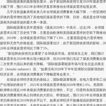
国际能源署的最新报告显示，由于新冠肺炎疫情引发2020年煤炭需求
大幅下滑，预计2021年全球经济复苏将推动全球煤炭需求短暂反弹。
几乎没有迹象表明未来几年全球煤炭消费量将大幅下降，一些亚洲经
济体的需求增长抵消了其他地区煤炭需求的下降。目前，煤炭是全球与能
源相关的碳排放的最大单一来源。
国际能源署在其年度报告《煤炭2020年》中表示，过去2年，全球煤
炭需求出现了历史性下降，主要是由欧洲和美国煤炭需求的空前下降推动
的。2019年，全球煤炭需求同比下降了1.8%，主要原因是电力需求增长
疲软和天然气价格低迷。国际能源署估计，由于新冠肺炎疫情的影响，20
20年全球煤炭需求同比下降了5%。
“新冠肺炎疫情完全重塑了全球煤炭市场。疫情发生之前，我们预计
煤炭需求在2020年将出现小幅反弹，但2020年我们见证了煤炭消费量自第
二次世界大战以来的最大降幅。”国际能源署能源市场与安全总监贞典圭
介（keisuke sadamori）说，“如果没有2020年下半年亚洲部分国家强劲的
经济反弹，全球煤炭消费量的下降幅度将会更大。”
在假设全球经济复苏的基础上，国际能源署预测，在电力需求和工业
产出增加的推动下，2021年全球煤炭需求将较2020年增长2.6%。美国和
欧洲将出现近10年来煤炭消费量的首次增长，不过，印度和东南亚国家的
煤炭消费量增长将占到增长的大部分。即便如此，预计2021年全球煤炭需
求仍将保持在2019年的水平以下。如果全球经济不能像假设的那样复苏，
电力需求没有增加，天然气价格也没有上涨，那么预计煤炭需求会增加得