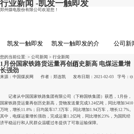
行业新闻 -凯发一触即发
郑州煤电股份有限公司欢迎您！
凯发一触即发
凯发一触即发的介
公司新
您的当前位置: >
公司新闻
>
行业新闻
1月份国家铁路货运量再创历史新高 电煤运量增
绍
长强劲
来源：中国煤炭网
作者：郑连凯
发布日期：2021-02-03
字号：
t
|
t
记者从中国国家铁路集团有限公司（下称国铁集团）获悉，1月份，
国家铁路货运量再创历史新高，货物发送量完成3.24亿吨，同比增加3410
万吨，增长11.8%；日均装车17.3万车，同比增加1.94万车，增长12.7%。
其中，电煤运量增长强劲，完成运量1.2亿吨，同比增长23%，为国民经
济平稳运行和人民群众温暖过冬提供了可靠运输保障。