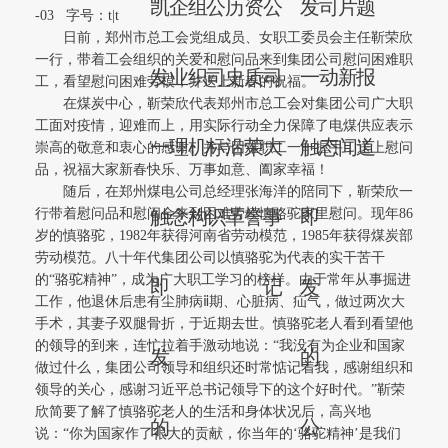
凯
企
组
公
历
资
公
发
司
片
题
-03
字号：
t
|
t
日前，郑州市总工会党组成员、女职工委员会主任靳荣欣
一行，带着工会组织的关爱和慰问品来到集团公司慰问困难职
发
业
织
司
史
质
司
一
动
新
报
工，看望慰问困难劳模，并送上新春的祝福。
在煤炭中心，靳荣欣代表郑州市总工会对集团公司广大职
工面对疫情，迎难而上，用实际行动全力保障了电煤供应表示
一
理
机
标
沿
荣
大
触
态
闻
道
崇高的敬意和衷心的感谢。并与困难职工一一握手，送上慰问
品，祝福大家新春快乐、万事如意、阖家幸福！
随后，在郑州煤电公司总经理张海洋的陪同下，靳荣欣一
行带着慰问品和慰问金来到困难劳模慎骆驼家里慰问。现年86
触
念
构
识
革
誉
事
即
岁的慎骆驼，1982年获得河南省劳动模范，1985年获得煤炭部
劳动模范。八十年代集团公司以慎骆驼为代表的实干苦干
的“骆驼精神”，成为广大职工学习的榜样。由于常年从事掘进
即
记
发
工作，他退休后患有尘肺病ⅱ期、心脏病、疝气，做过两次大
手术，其妻子双腿骨折，于近期去世。慎骆驼老人看到看望他
的领导的到来，连忙拉着手激动地说：“我没有为企业和国家
发
的
做过什么，集团公司领导和组织还时常惦记着我，感谢组织和
领导的关心，感谢习近平总书记领导下的这个好时代。”靳荣
欣简要了解了慎骆驼老人的生活和身体状况后，高兴地
的
公
说：“你为国家作了很大的贡献，你当年的‘骆驼精神’是我们