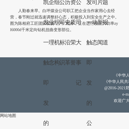
凯
企
组
公
历
资
公
发
司
片
题
人勤春来早。白坪煤业公司职工把企业当作家用心去经
营，春节刚过就迅速调整好心态，积极投入到安全生产之中。
发
业
织
司
史
质
司
一
动
新
报
图为陈相府工匠团队发扬“三牛”精神，正在进行校正大功率zy
l6000d千米定向钻机扭曲变形部位。
一
理
机
标
沿
荣
大
触
态
闻
道
触
念
构
识
革
誉
事
即
《中华人
即
记
发
《中华人民共和
@2016-202
e-ma
欢迎广大
发
的
网站地图
的
公