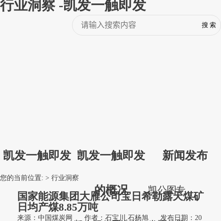
行业洞察 -凯发一触即发
凯发一触即发
凯发一触即发
新闻发布
您的当前位置: >
行业洞察
的概况
凯
公
图
专
国家能源集团大雁公司宝日希勒露天煤矿
日均产煤8.85万吨
来源：中国煤炭网
作者：石宝川,石杨旭
发布日期：20