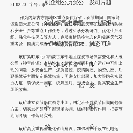
凯
企
组
公
历
资
公
发
司
片
题
21-02-20
字号：
t
|
t
作为内蒙古东部地区重点保供煤矿，春节期间，国家能
发
业
织
司
史
质
司
一
动
新
报
源集团大雁公司（神宝能源）宝日希勒露天煤矿统筹疫情防控
和安全生产等重点工作任务，通过科学分析研判、优化生产组
织、强化科技保安等方式，克服疫情防控常态化和极寒天气双
一
理
机
标
沿
荣
大
触
态
闻
道
重考验，圆满完成春节期间煤炭保供任务。
该矿紧盯东北和内蒙古东部地区煤炭市场供需变化和大雁
公司（神宝能源）产销计划，超前分析研判生产运行中可能出
触
念
构
识
革
誉
事
即
现的问题，从安全生产、煤质管控、疫情防控、物资供应、后
勤保障等方面制定保障措施，周密安排部署，加大跟踪落实督
办力度，确保统一调度、统筹应对、形成合力，提高安全生产
即
记
发
组织效率。
该矿成立春节保供领导小组，制定班子成员节日期间包保
发
的
方案，切实发挥领导干部现场协调、组织和指挥作用，把春节
期间各项工作落到实处。
的
公
该矿高度重视智能化矿山建设，加强科技手段在机电运