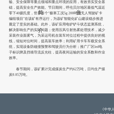
输、安全保障等重点领域和重点环境的应用，有效夯实安全基
础，提高安全生产效能。节日期间，呼伦贝尔地区最低气温近
简
告
零下40摄氏度，世界首个“极寒工况5g 200吨级无人驾驶矿卡
编组项目”在该矿有序运行，为该矿智能化矿山建设稳步推进
奠定了坚实的基础。此外，该矿应用电铲铲斗状态监测系统，
介
解决影响生产的实际问题；使用压风引射热雾处理技术，减少
采装作业面雾气，为采运司机在装车对位过程中提供良好的视
线，缩短对位时间，提高装车效率；利用矿用卡车车载安全系
统，实现设备防碰撞预警和驾驶员行为分析；推广厂区led电
子标识牌及挡墙导流反光柱，提高夜间运输的安全系数和作业
效率。
春节期间，该矿累计完成煤炭生产约62万吨，日均生产煤
炭8.85万吨。
《中华人