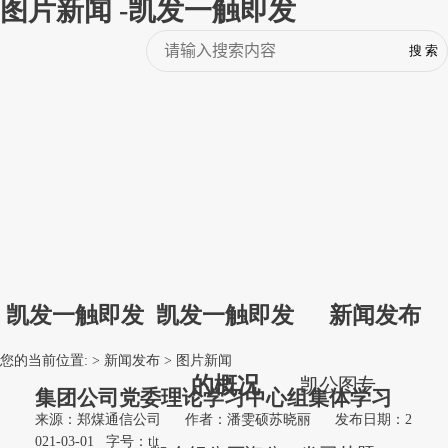
图片新闻 -凯发一触即发
凯发一触即发
凯发一触即发
新闻发布
您的当前位置: >
新闻发布
>
图片新闻
的概况
凯
公
图
专
集团公司党委理论学习中心组集体学习
来源：郑煤通信公司
作者：潘雯硕苏晓丽
发布日期：2
021-03-01
字号：
t
|
t