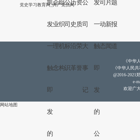
凯
企
组
公
历
资
公
发
司
片
题
党史学习教育网_共产党员网
发
业
织
司
史
质
司
一
动
新
报
一
理
机
标
沿
荣
大
触
态
闻
道
《中华人
触
念
构
识
革
誉
事
即
《中华人民共和
@2016-202
e-ma
即
记
发
欢迎广大
网站地图
发
的
的
公