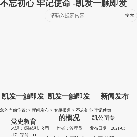
不忘初心 牢记使命 -凯发一触即发
凯发一触即发
凯发一触即发
新闻发布
您的当前位置: >
新闻发布
>
专题报道
>
不忘初心 牢记使命
的概况
凯
公
图
专
党史教育
来源：郑煤通信公司
作者：管理员
发布日期：2021-03
-17
字号：
t
|
t