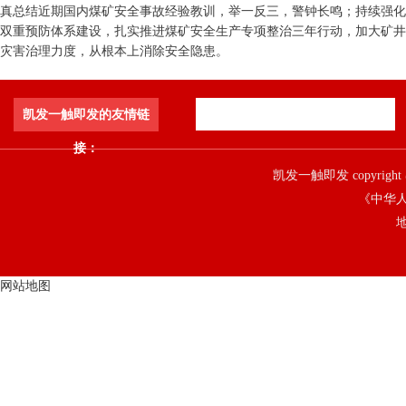
真总结近期国内煤矿安全事故经验教训，举一反三，警钟长鸣；持续强化
双重预防体系建设，扎实推进煤矿安全生产专项整治三年行动，加大矿井
灾害治理力度，从根本上消除安全隐患。
凯发一触即发的友情链
接：
凯发一触即发 copyright 
《中华人
地
网站地图