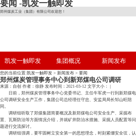
要闻 -凯发一触即发
郑州煤炭工业（集团）有限公司欢迎您！
凯发一触即发
集团概况
新闻发布
您的当前位置:
凯发一触即发
>
新闻发布
>
要闻
郑州煤炭管理事务中心到新郑煤电公司调研
来源：自创
作者：徐静
发布时间：2021-03-12
文字大小： |
日前，郑州煤炭管理事务中心党委书记、主任牛军虎一行到新郑煤电
公司调研安全生产工作，集团公司总经理任守忠、安监局局长邹山旺陪
同。
调研组听取了郑煤集团简要概况及新郑煤电公司安全生产、采掘布
置、瓦斯防治等方面情况介绍，并就矿井防治水措施、采掘人员配置等问
题进行交流探讨。
调研组强调，要牢固树立安全第一的思想理念，时刻紧绷安全弦，认