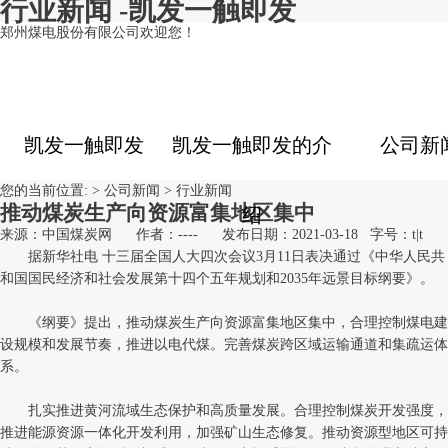
行业新闻 -凯发一触即发
郑州煤电股份有限公司欢迎您！
凯发一触即发
凯发一触即发的介
公司新
您的当前位置: >
公司新闻
>
行业新闻
推动煤炭生产向资源富集地区集中
绍
来源：中国煤炭网
作者：----
发布日期：2021-03-18
字号：
t
|
t
据新华社电 十三届全国人大四次会议3月11日表决通过《中华人民共
和国国民经济和社会发展第十四个五年规划和2035年远景目标纲要》。
《纲要》提出，推动煤炭生产向资源富集地区集中，合理控制煤电建
设规模和发展节奏，推进以电代煤。完善煤炭跨区域运输通道和集疏运体
系。
扎实推进黄河流域生态保护和高质量发展。合理控制煤炭开发强度，
推进能源资源一体化开发利用，加强矿山生态修复。推动资源型地区可持